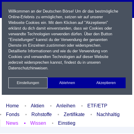
Willkommen an der Deutschen Börse! Um dir das bestmögliche
Online-Erlebnis zu ermöglichen, setzen wir auf unserer
Webseite Cookies ein. Mit dem Klicken auf "Akzeptieren"
erklärst du dich damit einverstanden, dass wir Cookies oder
verwandte Technologien verwenden dürfen. Über den Button
"Einstellungen" kannst du der Verwendung der genannten
Dienste im Einzelnen zustimmen oder widersprechen.
Detaillierte Informationen und wie du der Verwendung von
Cookies und verwandten Technologien auf dieser Website
Name / WKN / ISIN / Kürzel
jederzeit widersprechen kannst, findest du in unseren
Datenschutzhinweisen
.
Newsletter
Kontakt
English
Einstellungen
Ablehnen
Akzeptieren
Xetra Realtime
Watchlist
Portfolio
Login
Home
Aktien
Anleihen
ETF/ETP
Fonds
Rohstoffe
Zertifikate
Nachhaltig
News
Wissen
Einstieg