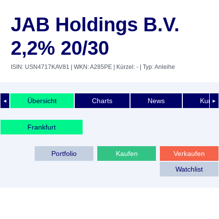
JAB Holdings B.V.
2,2% 20/30
ISIN: USN4717KAV81
| WKN: A285PE
| Kürzel: -
| Typ: Anleihe
Übersicht
Charts
News
Kurshi
◄
►
Frankfurt
Portfolio
Kaufen
Verkaufen
Watchlist