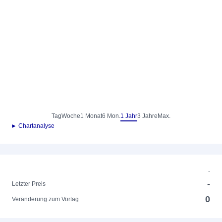
Tag
Woche
1 Monat
6 Mon.
1 Jahr
3 Jahre
Max.
► Chartanalyse
-
-
Letzter Preis
0
Veränderung zum Vortag