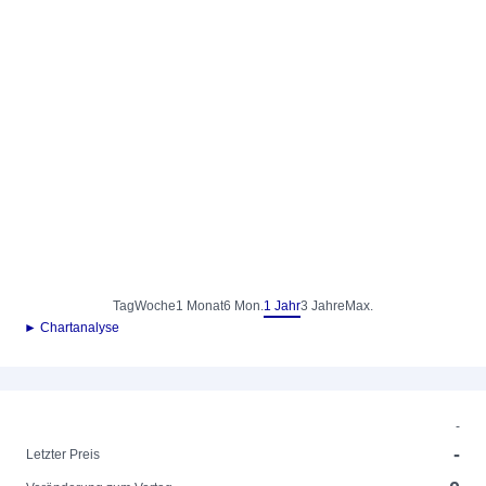
Tag
Woche
1 Monat
6 Mon.
1 Jahr
3 Jahre
Max.
► Chartanalyse
-
-
Letzter Preis