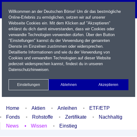
Willkommen an der Deutschen Börse! Um dir das bestmögliche
Online-Erlebnis zu ermöglichen, setzen wir auf unserer
Webseite Cookies ein. Mit dem Klicken auf "Akzeptieren"
erklärst du dich damit einverstanden, dass wir Cookies oder
verwandte Technologien verwenden dürfen. Über den Button
"Einstellungen" kannst du der Verwendung der genannten
Dienste im Einzelnen zustimmen oder widersprechen.
Detaillierte Informationen und wie du der Verwendung von
Cookies und verwandten Technologien auf dieser Website
Name / WKN / ISIN / Kürzel
jederzeit widersprechen kannst, findest du in unseren
Datenschutzhinweisen
.
Newsletter
Kontakt
English
Einstellungen
Ablehnen
Akzeptieren
Xetra Realtime
Watchlist
Portfolio
Login
Home
Aktien
Anleihen
ETF/ETP
Fonds
Rohstoffe
Zertifikate
Nachhaltig
News
Wissen
Einstieg