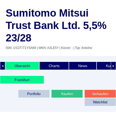
Sumitomo Mitsui
Trust Bank Ltd. 5,5%
23/28
ISIN: USJ7771YSA66
| WKN: A3LE5Y
| Kürzel: -
| Typ: Anleihe
Übersicht
Charts
News
Kurshi
◄
►
Frankfurt
Portfolio
Kaufen
Verkaufen
Watchlist