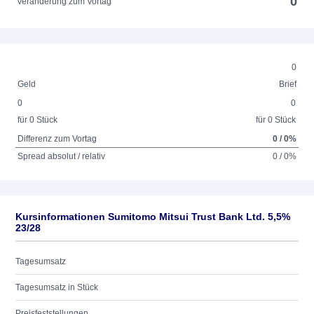
0
Veränderung zum Vortag
0
Geld
Brief
0
0
für 0 Stück
für 0 Stück
Differenz zum Vortag
0 / 0%
Spread absolut / relativ
0 / 0%
Kursinformationen Sumitomo Mitsui Trust Bank Ltd. 5,5%
23/28
Tagesumsatz
Tagesumsatz in Stück
Preisfeststellungen