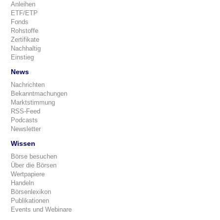
Anleihen
ETF/ETP
Fonds
Rohstoffe
Zertifikate
Nachhaltig
Einstieg
News
Nachrichten
Bekanntmachungen
Marktstimmung
RSS-Feed
Podcasts
Newsletter
Wissen
Börse besuchen
Über die Börsen
Wertpapiere
Handeln
Börsenlexikon
Publikationen
Events und Webinare