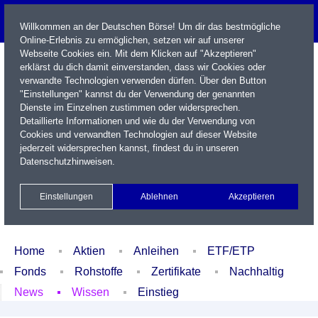
Willkommen an der Deutschen Börse! Um dir das bestmögliche
Online-Erlebnis zu ermöglichen, setzen wir auf unserer
Webseite Cookies ein. Mit dem Klicken auf "Akzeptieren"
erklärst du dich damit einverstanden, dass wir Cookies oder
verwandte Technologien verwenden dürfen. Über den Button
"Einstellungen" kannst du der Verwendung der genannten
Dienste im Einzelnen zustimmen oder widersprechen.
Detaillierte Informationen und wie du der Verwendung von
Cookies und verwandten Technologien auf dieser Website
Name / WKN / ISIN / Kürzel
jederzeit widersprechen kannst, findest du in unseren
Datenschutzhinweisen
.
Newsletter
Kontakt
English
Einstellungen
Ablehnen
Akzeptieren
Xetra Realtime
Watchlist
Portfolio
Login
Home
Aktien
Anleihen
ETF/ETP
Fonds
Rohstoffe
Zertifikate
Nachhaltig
News
Wissen
Einstieg