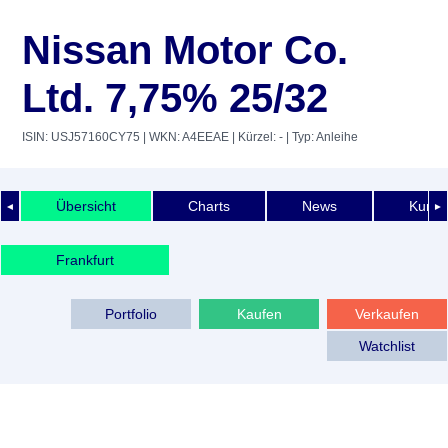
Nissan Motor Co.
Ltd. 7,75% 25/32
ISIN: USJ57160CY75
| WKN: A4EEAE
| Kürzel: -
| Typ: Anleihe
Übersicht
Charts
News
Kurshi
◄
►
Frankfurt
Portfolio
Kaufen
Verkaufen
Watchlist