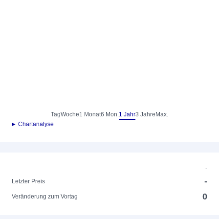
Tag
Woche
1 Monat
6 Mon.
1 Jahr
3 Jahre
Max.
► Chartanalyse
-
-
Letzter Preis
0
Veränderung zum Vortag