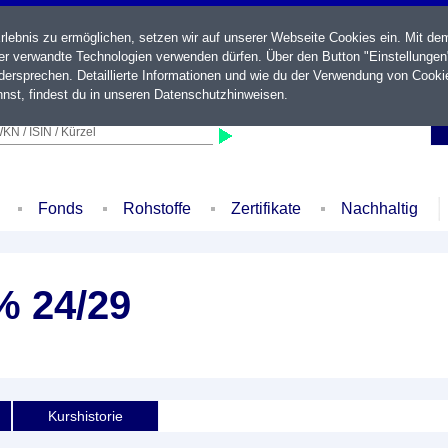
ebnis zu ermöglichen, setzen wir auf unserer Webseite Cookies ein. Mit de
der verwandte Technologien verwenden dürfen. Über den Button "Einstellungen
ersprechen. Detaillierte Informationen und wie du der Verwendung von Cooki
nst, findest du in unseren
Datenschutzhinweisen
.
KN / ISIN / Kürzel
Fonds
Rohstoffe
Zertifikate
Nachhaltig
% 24/29
Kurshistorie