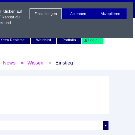
m Klicken auf
Einstellungen
Ablehnen
Akzeptieren
" kannst du
es und
Newsletter
Kontakt
English
Xetra Realtime
Watchlist
Portfolio
Login
News
Wissen
Einstieg
►