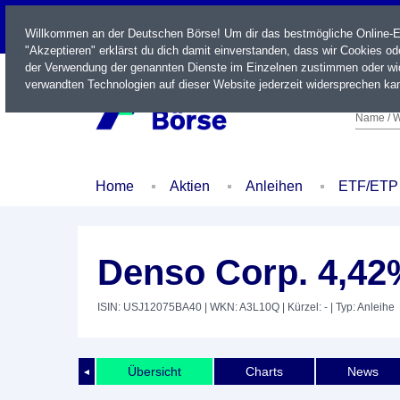
LIVE
Willkommen an der Deutschen Börse! Um dir das bestmögliche Online-Erl
"Akzeptieren" erklärst du dich damit einverstanden, dass wir Cookies o
der Verwendung der genannten Dienste im Einzelnen zustimmen oder wid
verwandten Technologien auf dieser Website jederzeit widersprechen kan
Name / W
Home
Aktien
Anleihen
ETF/ETP
Denso Corp. 4,42
ISIN: USJ12075BA40
| WKN: A3L10Q
| Kürzel: -
| Typ: Anleihe
Übersicht
Charts
News
◄