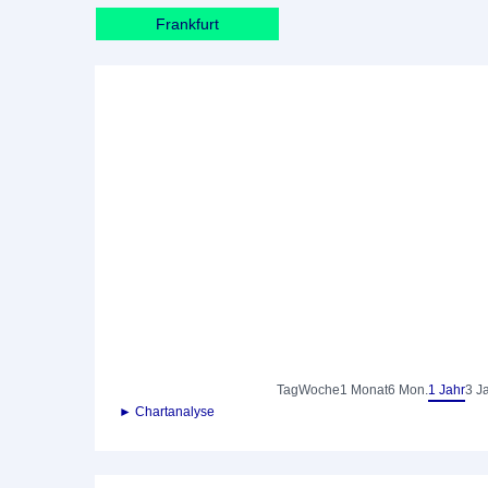
Frankfurt
Tag
Woche
1 Monat
6 Mon.
1 Jahr
3 J
► Chartanalyse