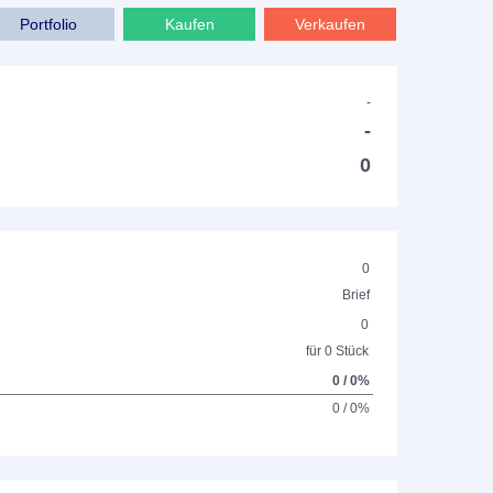
Portfolio
Kaufen
Verkaufen
-
-
0
0
Brief
0
für 0 Stück
0 / 0%
0 / 0%