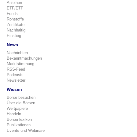
Anleihen
ETF/ETP
Fonds
Rohstoffe
Zertifikate
Nachhaltig
Einstieg
News
Nachrichten
Bekanntmachungen
Marktstimmung
RSS-Feed
Podcasts
Newsletter
Wissen
Börse besuchen
Über die Börsen
Wertpapiere
Handeln
Börsenlexikon
Publikationen
Events und Webinare