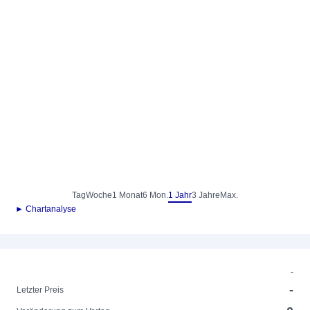
Tag
Woche
1 Monat
6 Mon.
1 Jahr
3 Jahre
Max.
► Chartanalyse
-
-
Letzter Preis