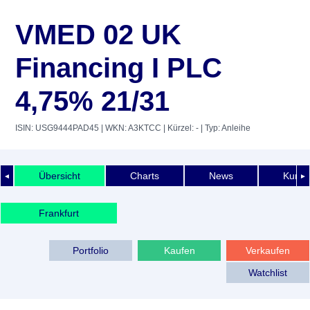
VMED 02 UK
Financing I PLC
4,75% 21/31
ISIN: USG9444PAD45
| WKN: A3KTCC
| Kürzel: -
| Typ: Anleihe
Übersicht
Charts
News
Kurshi
◄
►
Frankfurt
Portfolio
Kaufen
Verkaufen
Watchlist