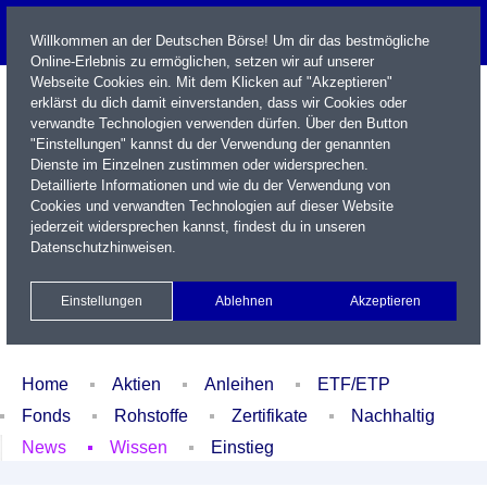
Willkommen an der Deutschen Börse! Um dir das bestmögliche
Online-Erlebnis zu ermöglichen, setzen wir auf unserer
Webseite Cookies ein. Mit dem Klicken auf "Akzeptieren"
erklärst du dich damit einverstanden, dass wir Cookies oder
verwandte Technologien verwenden dürfen. Über den Button
"Einstellungen" kannst du der Verwendung der genannten
Dienste im Einzelnen zustimmen oder widersprechen.
Detaillierte Informationen und wie du der Verwendung von
Cookies und verwandten Technologien auf dieser Website
Name / WKN / ISIN / Kürzel
jederzeit widersprechen kannst, findest du in unseren
Datenschutzhinweisen
.
Newsletter
Kontakt
English
Einstellungen
Ablehnen
Akzeptieren
Xetra Realtime
Watchlist
Portfolio
Login
Home
Aktien
Anleihen
ETF/ETP
Fonds
Rohstoffe
Zertifikate
Nachhaltig
News
Wissen
Einstieg