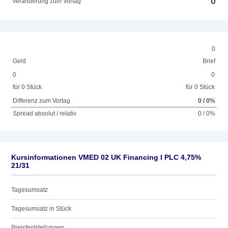
0
Veränderung zum Vortag
0
Geld
Brief
0
0
für 0 Stück
für 0 Stück
Differenz zum Vortag
0 / 0%
Spread absolut / relativ
0 / 0%
Kursinformationen VMED 02 UK Financing I PLC 4,75%
21/31
Tagesumsatz
Tagesumsatz in Stück
Preisfeststellungen