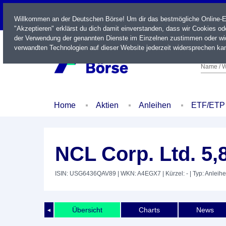
LIVE
Willkommen an der Deutschen Börse! Um dir das bestmögliche Online-Erl
"Akzeptieren" erklärst du dich damit einverstanden, dass wir Cookies o
der Verwendung der genannten Dienste im Einzelnen zustimmen oder wid
verwandten Technologien auf dieser Website jederzeit widersprechen kan
Name / W
Home
Aktien
Anleihen
ETF/ETP
NCL Corp. Ltd. 5,
ISIN: USG6436QAV89
| WKN: A4EGX7
| Kürzel: -
| Typ: Anleihe
Übersicht
Charts
News
◄