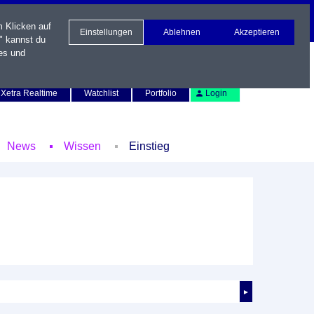
m Klicken auf
Einstellungen
Ablehnen
Akzeptieren
" kannst du
es und
Newsletter
Kontakt
English
Xetra Realtime
Watchlist
Portfolio
Login
News
Wissen
Einstieg
►