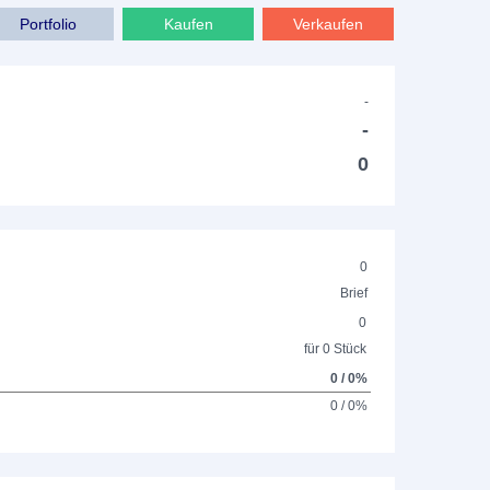
Portfolio
Kaufen
Verkaufen
-
-
0
0
Brief
0
für 0 Stück
0 / 0%
0 / 0%