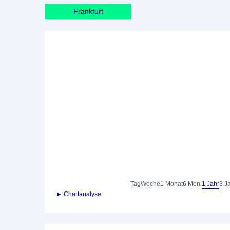
Frankfurt
Tag
Woche
1 Monat
6 Mon.
1 Jahr
3 J
► Chartanalyse