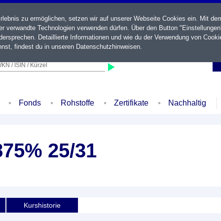
ebnis zu ermöglichen, setzen wir auf unserer Webseite Cookies ein. Mit de
der verwandte Technologien verwenden dürfen. Über den Button "Einstellungen
ersprechen. Detaillierte Informationen und wie du der Verwendung von Cooki
nst, findest du in unseren
Datenschutzhinweisen
.
KN / ISIN / Kürzel
Fonds
Rohstoffe
Zertifikate
Nachhaltig
875% 25/31
Kurshistorie