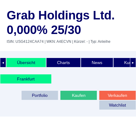
Grab Holdings Ltd.
0,000% 25/30
ISIN: USG4124CAA74
| WKN: A4ECVN
| Kürzel: -
| Typ: Anleihe
Übersicht
Charts
News
Kurshi
◄
►
Frankfurt
Portfolio
Kaufen
Verkaufen
Watchlist