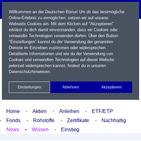
Willkommen an der Deutschen Börse! Um dir das bestmögliche
Online-Erlebnis zu ermöglichen, setzen wir auf unserer
Webseite Cookies ein. Mit dem Klicken auf "Akzeptieren"
erklärst du dich damit einverstanden, dass wir Cookies oder
verwandte Technologien verwenden dürfen. Über den Button
"Einstellungen" kannst du der Verwendung der genannten
Dienste im Einzelnen zustimmen oder widersprechen.
Detaillierte Informationen und wie du der Verwendung von
Cookies und verwandten Technologien auf dieser Website
Name / WKN / ISIN / Kürzel
jederzeit widersprechen kannst, findest du in unseren
Datenschutzhinweisen
.
Newsletter
Kontakt
English
Einstellungen
Ablehnen
Akzeptieren
Xetra Realtime
Watchlist
Portfolio
Login
Home
Aktien
Anleihen
ETF/ETP
Fonds
Rohstoffe
Zertifikate
Nachhaltig
News
Wissen
Einstieg