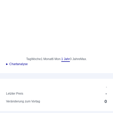
Tag
Woche
1 Monat
6 Mon.
1 Jahr
3 Jahre
Max.
► Chartanalyse
-
-
Letzter Preis
0
Veränderung zum Vortag