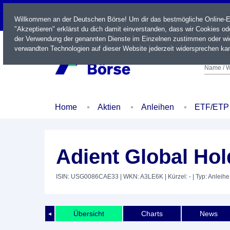
LIVE
Willkommen an der Deutschen Börse! Um dir das bestmögliche Online-Erl
"Akzeptieren" erklärst du dich damit einverstanden, dass wir Cookies o
der Verwendung der genannten Dienste im Einzelnen zustimmen oder wid
verwandten Technologien auf dieser Website jederzeit widersprechen kan
Name / W
Home
Aktien
Anleihen
ETF/ETP
Adient Global Hol
ISIN: USG0086CAE33
| WKN: A3LE6K
| Kürzel: -
| Typ: Anleihe
Übersicht
Charts
News
◄