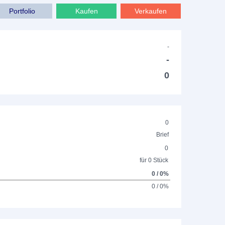
Portfolio
Kaufen
Verkaufen
-
-
0
0
Brief
0
für 0 Stück
0 / 0%
0 / 0%