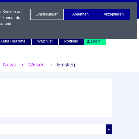
m Klicken auf
Einstellungen
Ablehnen
Akzeptieren
" kannst du
es und
Newsletter
Kontakt
English
Xetra Realtime
Watchlist
Portfolio
Login
News
Wissen
Einstieg
►