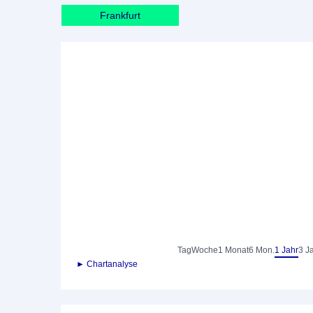
Frankfurt
Tag
Woche
1 Monat
6 Mon.
1 Jahr
3 J
► Chartanalyse