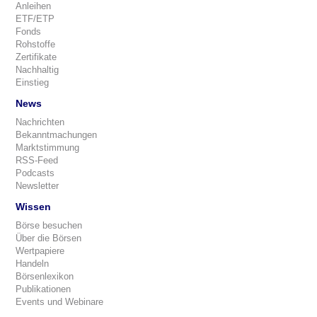
Anleihen
ETF/ETP
Fonds
Rohstoffe
Zertifikate
Nachhaltig
Einstieg
News
Nachrichten
Bekanntmachungen
Marktstimmung
RSS-Feed
Podcasts
Newsletter
Wissen
Börse besuchen
Über die Börsen
Wertpapiere
Handeln
Börsenlexikon
Publikationen
Events und Webinare