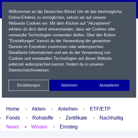
Willkommen an der Deutschen Börse! Um dir das bestmögliche
Online-Erlebnis zu ermöglichen, setzen wir auf unserer
Webseite Cookies ein. Mit dem Klicken auf "Akzeptieren"
erklärst du dich damit einverstanden, dass wir Cookies oder
verwandte Technologien verwenden dürfen. Über den Button
"Einstellungen" kannst du der Verwendung der genannten
Dienste im Einzelnen zustimmen oder widersprechen.
Detaillierte Informationen und wie du der Verwendung von
Cookies und verwandten Technologien auf dieser Website
Name / WKN / ISIN / Kürzel
jederzeit widersprechen kannst, findest du in unseren
Datenschutzhinweisen
.
Newsletter
Kontakt
English
Einstellungen
Ablehnen
Akzeptieren
Xetra Realtime
Watchlist
Portfolio
Login
Home
Aktien
Anleihen
ETF/ETP
Fonds
Rohstoffe
Zertifikate
Nachhaltig
News
Wissen
Einstieg