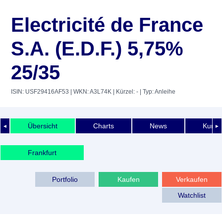
Electricité de France
S.A. (E.D.F.) 5,75%
25/35
ISIN: USF29416AF53
| WKN: A3L74K
| Kürzel: -
| Typ: Anleihe
Übersicht
Charts
News
Kurshi
◄
►
Frankfurt
Portfolio
Kaufen
Verkaufen
Watchlist