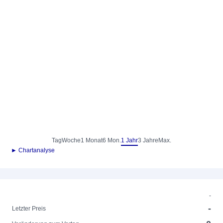
Tag
Woche
1 Monat
6 Mon.
1 Jahr
3 Jahre
Max.
► Chartanalyse
-
-
Letzter Preis