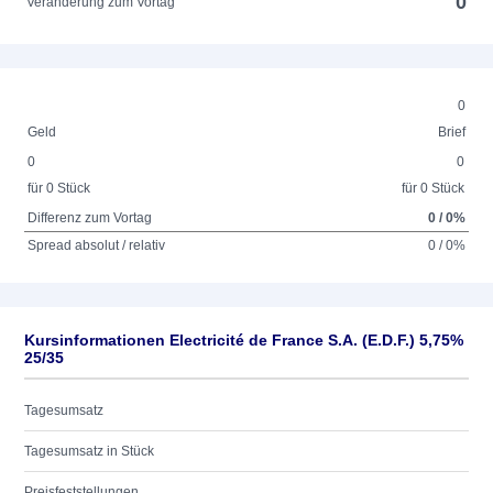
0
Veränderung zum Vortag
0
Geld
Brief
0
0
für 0 Stück
für 0 Stück
Differenz zum Vortag
0 / 0%
Spread absolut / relativ
0 / 0%
Kursinformationen Electricité de France S.A. (E.D.F.) 5,75%
25/35
Tagesumsatz
Tagesumsatz in Stück
Preisfeststellungen