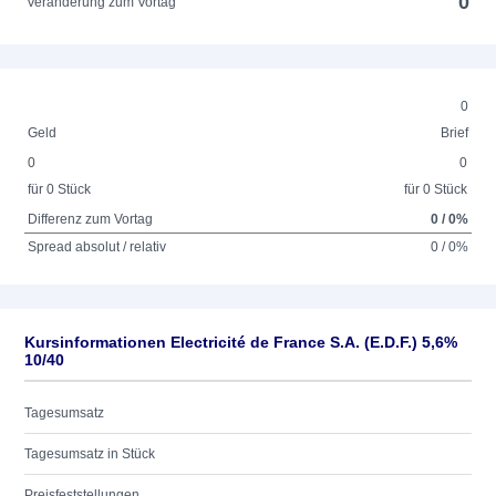
0
Veränderung zum Vortag
0
Geld
Brief
0
0
für 0 Stück
für 0 Stück
Differenz zum Vortag
0 / 0%
Spread absolut / relativ
0 / 0%
Kursinformationen Electricité de France S.A. (E.D.F.) 5,6%
10/40
Tagesumsatz
Tagesumsatz in Stück
Preisfeststellungen