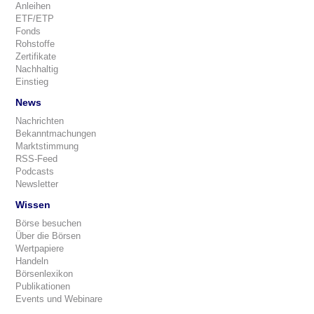
Anleihen
ETF/ETP
Fonds
Rohstoffe
Zertifikate
Nachhaltig
Einstieg
News
Nachrichten
Bekanntmachungen
Marktstimmung
RSS-Feed
Podcasts
Newsletter
Wissen
Börse besuchen
Über die Börsen
Wertpapiere
Handeln
Börsenlexikon
Publikationen
Events und Webinare