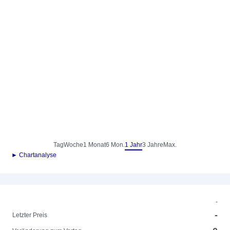
Tag
Woche
1 Monat
6 Mon.
1 Jahr
3 Jahre
Max.
► Chartanalyse
-
-
Letzter Preis