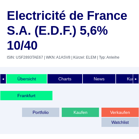
Electricité de France
S.A. (E.D.F.) 5,6%
10/40
ISIN: USF2893TAE67
| WKN: A1ASV8
| Kürzel: ELEM
| Typ: Anleihe
Übersicht
Charts
News
Kurshi
◄
►
Frankfurt
Portfolio
Kaufen
Verkaufen
Watchlist