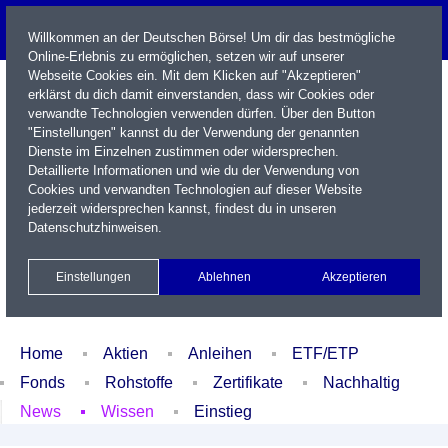
Willkommen an der Deutschen Börse! Um dir das bestmögliche
Online-Erlebnis zu ermöglichen, setzen wir auf unserer
Webseite Cookies ein. Mit dem Klicken auf "Akzeptieren"
erklärst du dich damit einverstanden, dass wir Cookies oder
verwandte Technologien verwenden dürfen. Über den Button
"Einstellungen" kannst du der Verwendung der genannten
Dienste im Einzelnen zustimmen oder widersprechen.
Detaillierte Informationen und wie du der Verwendung von
Cookies und verwandten Technologien auf dieser Website
Name / WKN / ISIN / Kürzel
jederzeit widersprechen kannst, findest du in unseren
Datenschutzhinweisen
.
Newsletter
Kontakt
English
Einstellungen
Ablehnen
Akzeptieren
Xetra Realtime
Watchlist
Portfolio
Login
Home
Aktien
Anleihen
ETF/ETP
Fonds
Rohstoffe
Zertifikate
Nachhaltig
News
Wissen
Einstieg