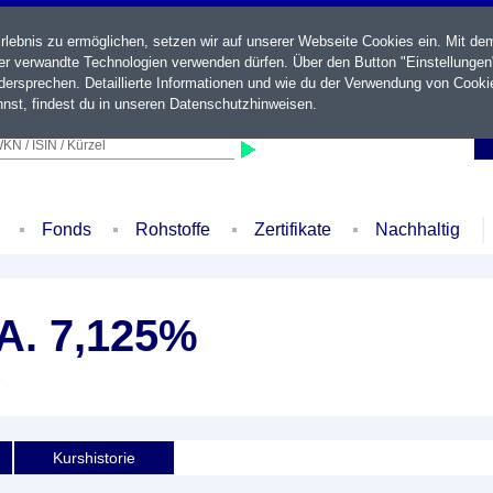
ebnis zu ermöglichen, setzen wir auf unserer Webseite Cookies ein. Mit de
der verwandte Technologien verwenden dürfen. Über den Button "Einstellungen
ersprechen. Detaillierte Informationen und wie du der Verwendung von Cooki
nst, findest du in unseren
Datenschutzhinweisen
.
KN / ISIN / Kürzel
Fonds
Rohstoffe
Zertifikate
Nachhaltig
.A. 7,125%
e
Kurshistorie