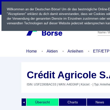
LIVE
Willkommen an der Deutschen Börse! Um dir das bestmögliche Online-Erl
"Akzeptieren" erklärst du dich damit einverstanden, dass wir Cookies o
der Verwendung der genannten Dienste im Einzelnen zustimmen oder wid
verwandten Technologien auf dieser Website jederzeit widersprechen kan
Name / W
Home
Aktien
Anleihen
ETF/ETP
Crédit Agricole S
ISIN: USF2280BAC03
| WKN: A4EGNP
| Kürzel: -
| Typ: Anleih
Übersicht
Charts
News
◄