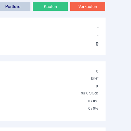
Portfolio
Kaufen
Verkaufen
-
-
0
0
Brief
0
für 0 Stück
0 / 0%
0 / 0%