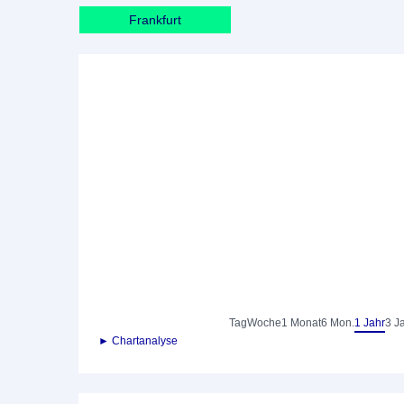
Frankfurt
Tag
Woche
1 Monat
6 Mon.
1 Jahr
3 J
► Chartanalyse