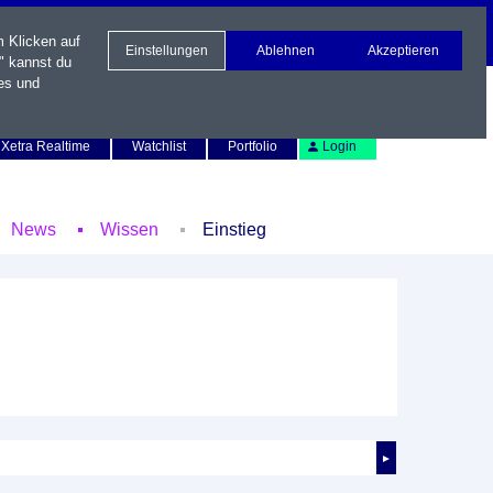
m Klicken auf
Einstellungen
Ablehnen
Akzeptieren
" kannst du
es und
Newsletter
Kontakt
English
Xetra Realtime
Watchlist
Portfolio
Login
News
Wissen
Einstieg
►