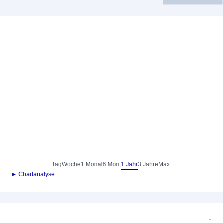
Tag
Woche
1 Monat
6 Mon.
1 Jahr
3 Jahre
Max.
► Chartanalyse
-