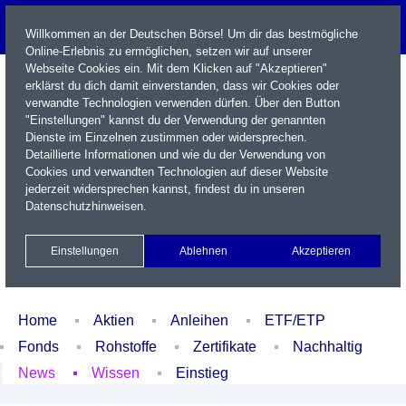
Willkommen an der Deutschen Börse! Um dir das bestmögliche
Online-Erlebnis zu ermöglichen, setzen wir auf unserer
Webseite Cookies ein. Mit dem Klicken auf "Akzeptieren"
erklärst du dich damit einverstanden, dass wir Cookies oder
verwandte Technologien verwenden dürfen. Über den Button
"Einstellungen" kannst du der Verwendung der genannten
Dienste im Einzelnen zustimmen oder widersprechen.
Detaillierte Informationen und wie du der Verwendung von
Cookies und verwandten Technologien auf dieser Website
Name / WKN / ISIN / Kürzel
jederzeit widersprechen kannst, findest du in unseren
Datenschutzhinweisen
.
Newsletter
Kontakt
English
Einstellungen
Ablehnen
Akzeptieren
Xetra Realtime
Watchlist
Portfolio
Login
Home
Aktien
Anleihen
ETF/ETP
Fonds
Rohstoffe
Zertifikate
Nachhaltig
News
Wissen
Einstieg