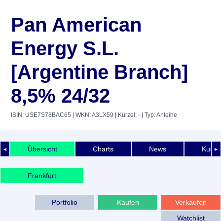
Pan American
Energy S.L.
[Argentine Branch]
8,5% 24/32
ISIN: USE7S78BAC65
| WKN: A3LX59
| Kürzel: -
| Typ: Anleihe
Übersicht
Charts
News
Kurshi
◄
►
Frankfurt
Portfolio
Kaufen
Verkaufen
Watchlist