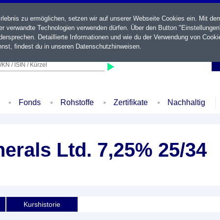
ebnis zu ermöglichen, setzen wir auf unserer Webseite Cookies ein. Mit de
der verwandte Technologien verwenden dürfen. Über den Button "Einstellungen
ersprechen. Detaillierte Informationen und wie du der Verwendung von Cooki
nst, findest du in unseren
Datenschutzhinweisen
.
KN / ISIN / Kürzel
Fonds
Rohstoffe
Zertifikate
Nachhaltig
erals Ltd. 7,25% 25/34
Kurshistorie