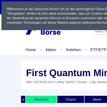
LIVE
Willkommen an der Deutschen Börse! Um dir das bestmögliche Online-Erl
"Akzeptieren" erklärst du dich damit einverstanden, dass wir Cookies o
der Verwendung der genannten Dienste im Einzelnen zustimmen oder wid
verwandten Technologien auf dieser Website jederzeit widersprechen kan
Name / W
Home
Aktien
Anleihen
ETF/ETP
First Quantum Min
ISIN: USC3535CAS73
| WKN: A4EFLC
| Kürzel: -
| Typ: Anleihe
Übersicht
Charts
News
◄