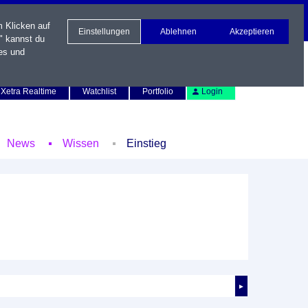
m Klicken auf
Einstellungen
Ablehnen
Akzeptieren
" kannst du
es und
Newsletter
Kontakt
English
Xetra Realtime
Watchlist
Portfolio
Login
News
Wissen
Einstieg
►