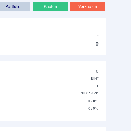
Portfolio
Kaufen
Verkaufen
-
-
0
0
Brief
0
für 0 Stück
0 / 0%
0 / 0%