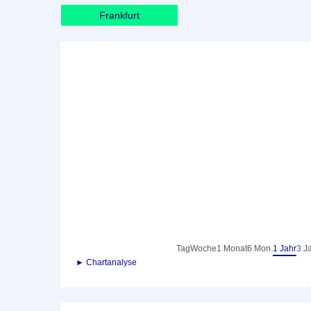
Frankfurt
Tag
Woche
1 Monat
6 Mon.
1 Jahr
3 J
► Chartanalyse