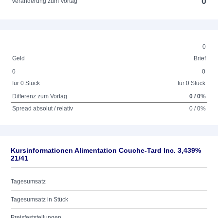
0
Veränderung zum Vortag
0
Geld
Brief
0
0
für 0 Stück
für 0 Stück
Differenz zum Vortag
0 / 0%
Spread absolut / relativ
0 / 0%
Kursinformationen Alimentation Couche-Tard Inc. 3,439%
21/41
Tagesumsatz
Tagesumsatz in Stück
Preisfeststellungen