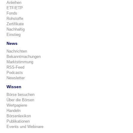
Anleihen
ETF/ETP
Fonds
Rohstoffe
Zertifikate
Nachhaltig
Einstieg
News
Nachrichten
Bekanntmachungen
Marktstimmung
RSS-Feed
Podcasts
Newsletter
Wissen
Börse besuchen
Über die Börsen
Wertpapiere
Handeln
Börsenlexikon
Publikationen
Events und Webinare