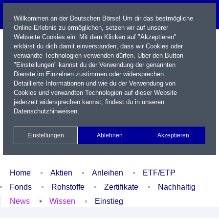
Willkommen an der Deutschen Börse! Um dir das bestmögliche
Online-Erlebnis zu ermöglichen, setzen wir auf unserer
Webseite Cookies ein. Mit dem Klicken auf "Akzeptieren"
erklärst du dich damit einverstanden, dass wir Cookies oder
verwandte Technologien verwenden dürfen. Über den Button
"Einstellungen" kannst du der Verwendung der genannten
Dienste im Einzelnen zustimmen oder widersprechen.
Detaillierte Informationen und wie du der Verwendung von
Cookies und verwandten Technologien auf dieser Website
Name / WKN / ISIN / Kürzel
jederzeit widersprechen kannst, findest du in unseren
Datenschutzhinweisen
.
Newsletter
Kontakt
English
Einstellungen
Ablehnen
Akzeptieren
Xetra Realtime
Watchlist
Portfolio
Login
Home
Aktien
Anleihen
ETF/ETP
Fonds
Rohstoffe
Zertifikate
Nachhaltig
News
Wissen
Einstieg