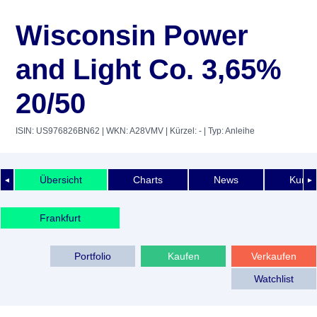
Wisconsin Power
and Light Co. 3,65%
20/50
ISIN: US976826BN62
| WKN: A28VMV
| Kürzel: -
| Typ: Anleihe
Übersicht
Charts
News
Kurshi
◄
►
Frankfurt
Portfolio
Kaufen
Verkaufen
Watchlist