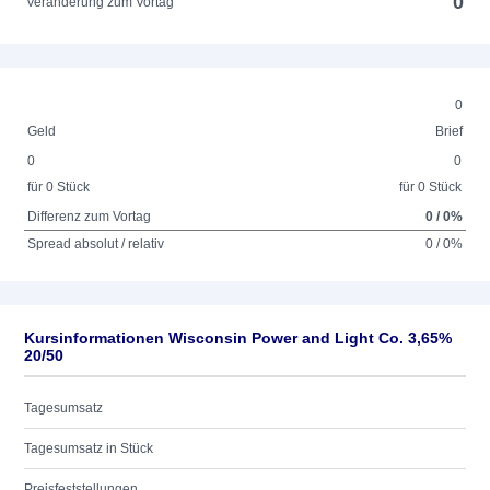
0
Veränderung zum Vortag
0
Geld
Brief
0
0
für 0 Stück
für 0 Stück
Differenz zum Vortag
0 / 0%
Spread absolut / relativ
0 / 0%
Kursinformationen Wisconsin Power and Light Co. 3,65%
20/50
Tagesumsatz
Tagesumsatz in Stück
Preisfeststellungen