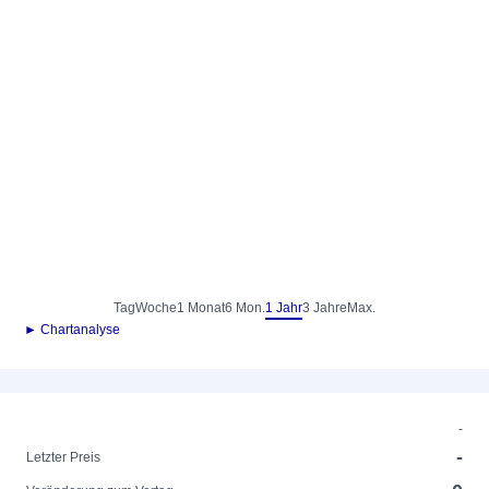
Tag
Woche
1 Monat
6 Mon.
1 Jahr
3 Jahre
Max.
► Chartanalyse
-
-
Letzter Preis