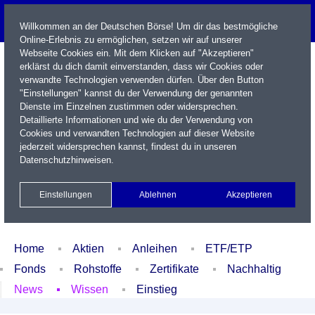
Willkommen an der Deutschen Börse! Um dir das bestmögliche
Online-Erlebnis zu ermöglichen, setzen wir auf unserer
Webseite Cookies ein. Mit dem Klicken auf "Akzeptieren"
erklärst du dich damit einverstanden, dass wir Cookies oder
verwandte Technologien verwenden dürfen. Über den Button
"Einstellungen" kannst du der Verwendung der genannten
Dienste im Einzelnen zustimmen oder widersprechen.
Detaillierte Informationen und wie du der Verwendung von
Cookies und verwandten Technologien auf dieser Website
Name / WKN / ISIN / Kürzel
jederzeit widersprechen kannst, findest du in unseren
Datenschutzhinweisen
.
Newsletter
Kontakt
English
Einstellungen
Ablehnen
Akzeptieren
Xetra Realtime
Watchlist
Portfolio
Login
Home
Aktien
Anleihen
ETF/ETP
Fonds
Rohstoffe
Zertifikate
Nachhaltig
News
Wissen
Einstieg