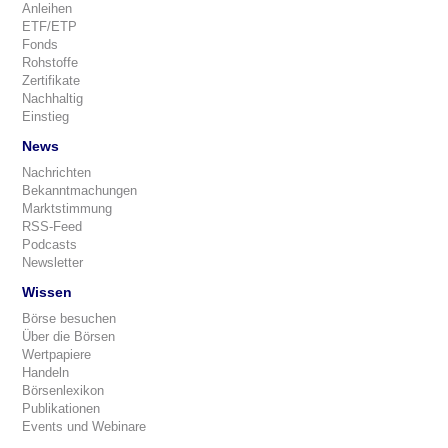
Anleihen
ETF/ETP
Fonds
Rohstoffe
Zertifikate
Nachhaltig
Einstieg
News
Nachrichten
Bekanntmachungen
Marktstimmung
RSS-Feed
Podcasts
Newsletter
Wissen
Börse besuchen
Über die Börsen
Wertpapiere
Handeln
Börsenlexikon
Publikationen
Events und Webinare