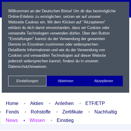
Willkommen an der Deutschen Börse! Um dir das bestmögliche
Online-Erlebnis zu ermöglichen, setzen wir auf unserer
Webseite Cookies ein. Mit dem Klicken auf "Akzeptieren"
erklärst du dich damit einverstanden, dass wir Cookies oder
verwandte Technologien verwenden dürfen. Über den Button
"Einstellungen" kannst du der Verwendung der genannten
Dienste im Einzelnen zustimmen oder widersprechen.
Detaillierte Informationen und wie du der Verwendung von
Cookies und verwandten Technologien auf dieser Website
Name / WKN / ISIN / Kürzel
jederzeit widersprechen kannst, findest du in unseren
Datenschutzhinweisen
.
Newsletter
Kontakt
English
Einstellungen
Ablehnen
Akzeptieren
Xetra Realtime
Watchlist
Portfolio
Login
Home
Aktien
Anleihen
ETF/ETP
Fonds
Rohstoffe
Zertifikate
Nachhaltig
News
Wissen
Einstieg