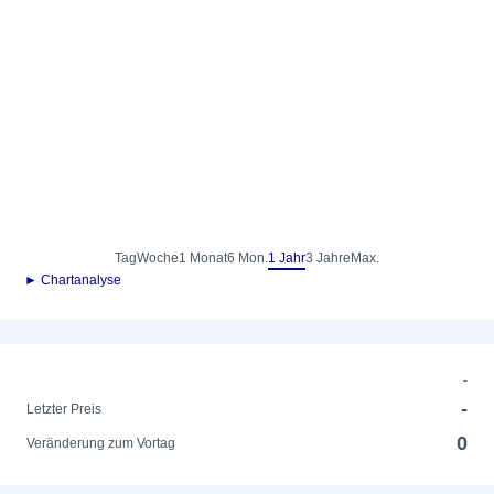
Tag
Woche
1 Monat
6 Mon.
1 Jahr
3 Jahre
Max.
► Chartanalyse
-
-
Letzter Preis
0
Veränderung zum Vortag