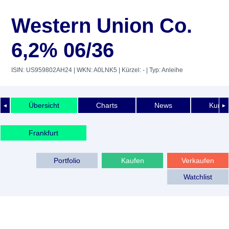
Western Union Co.
6,2% 06/36
ISIN: US959802AH24
| WKN: A0LNK5
| Kürzel: -
| Typ: Anleihe
Übersicht
Charts
News
Kurshi
◄
►
Frankfurt
Portfolio
Kaufen
Verkaufen
Watchlist