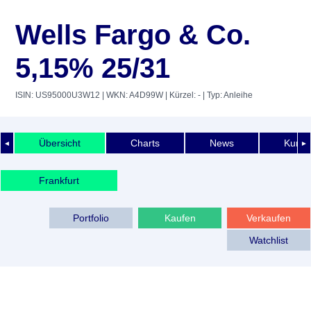
Wells Fargo & Co.
5,15% 25/31
ISIN: US95000U3W12
| WKN: A4D99W
| Kürzel: -
| Typ: Anleihe
Übersicht
Charts
News
Kurshi
◄
►
Frankfurt
Portfolio
Kaufen
Verkaufen
Watchlist