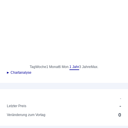
Tag
Woche
1 Monat
6 Mon.
1 Jahr
3 Jahre
Max.
► Chartanalyse
-
-
Letzter Preis
0
Veränderung zum Vortag