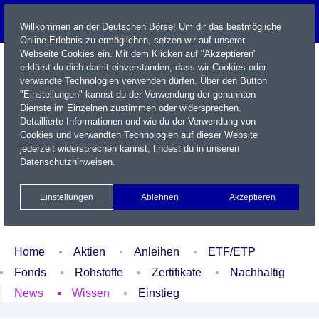
Willkommen an der Deutschen Börse! Um dir das bestmögliche
Online-Erlebnis zu ermöglichen, setzen wir auf unserer
Webseite Cookies ein. Mit dem Klicken auf "Akzeptieren"
erklärst du dich damit einverstanden, dass wir Cookies oder
verwandte Technologien verwenden dürfen. Über den Button
"Einstellungen" kannst du der Verwendung der genannten
Dienste im Einzelnen zustimmen oder widersprechen.
Detaillierte Informationen und wie du der Verwendung von
Cookies und verwandten Technologien auf dieser Website
Name / WKN / ISIN / Kürzel
jederzeit widersprechen kannst, findest du in unseren
Datenschutzhinweisen
.
Newsletter
Kontakt
English
Einstellungen
Ablehnen
Akzeptieren
Xetra Realtime
Watchlist
Portfolio
Login
Home
Aktien
Anleihen
ETF/ETP
Fonds
Rohstoffe
Zertifikate
Nachhaltig
News
Wissen
Einstieg