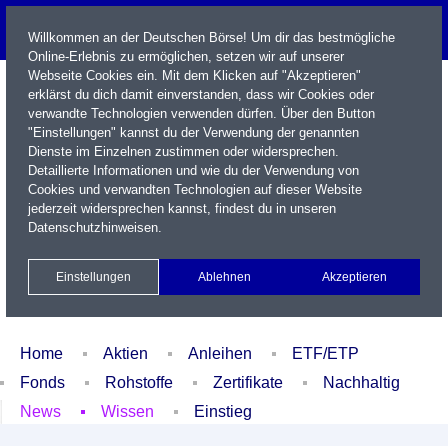
Willkommen an der Deutschen Börse! Um dir das bestmögliche
Online-Erlebnis zu ermöglichen, setzen wir auf unserer
Webseite Cookies ein. Mit dem Klicken auf "Akzeptieren"
erklärst du dich damit einverstanden, dass wir Cookies oder
verwandte Technologien verwenden dürfen. Über den Button
"Einstellungen" kannst du der Verwendung der genannten
Dienste im Einzelnen zustimmen oder widersprechen.
Detaillierte Informationen und wie du der Verwendung von
Cookies und verwandten Technologien auf dieser Website
Name / WKN / ISIN / Kürzel
jederzeit widersprechen kannst, findest du in unseren
Datenschutzhinweisen
.
Newsletter
Kontakt
English
Einstellungen
Ablehnen
Akzeptieren
Xetra Realtime
Watchlist
Portfolio
Login
Home
Aktien
Anleihen
ETF/ETP
Fonds
Rohstoffe
Zertifikate
Nachhaltig
News
Wissen
Einstieg