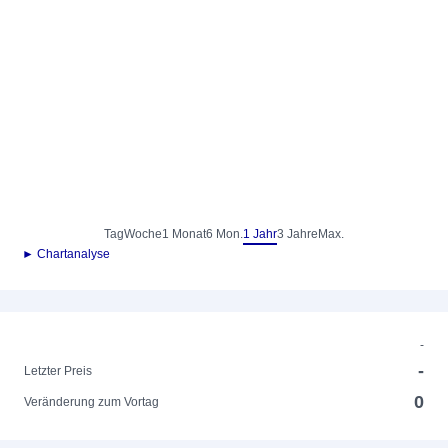
Tag
Woche
1 Monat
6 Mon.
1 Jahr
3 Jahre
Max.
► Chartanalyse
-
-
Letzter Preis
0
Veränderung zum Vortag