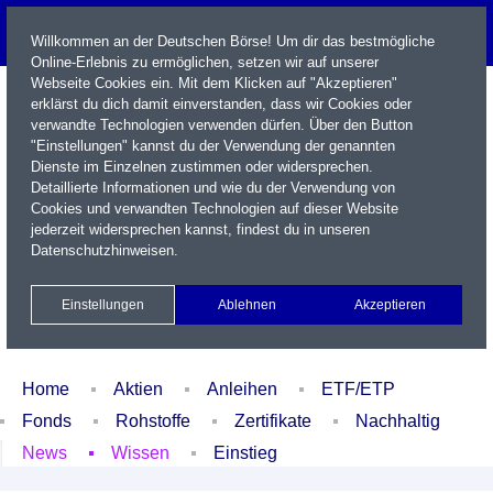
Willkommen an der Deutschen Börse! Um dir das bestmögliche
Online-Erlebnis zu ermöglichen, setzen wir auf unserer
Webseite Cookies ein. Mit dem Klicken auf "Akzeptieren"
erklärst du dich damit einverstanden, dass wir Cookies oder
verwandte Technologien verwenden dürfen. Über den Button
"Einstellungen" kannst du der Verwendung der genannten
Dienste im Einzelnen zustimmen oder widersprechen.
Detaillierte Informationen und wie du der Verwendung von
Cookies und verwandten Technologien auf dieser Website
Name / WKN / ISIN / Kürzel
jederzeit widersprechen kannst, findest du in unseren
Datenschutzhinweisen
.
Newsletter
Kontakt
English
Einstellungen
Ablehnen
Akzeptieren
Xetra Realtime
Watchlist
Portfolio
Login
Home
Aktien
Anleihen
ETF/ETP
Fonds
Rohstoffe
Zertifikate
Nachhaltig
News
Wissen
Einstieg