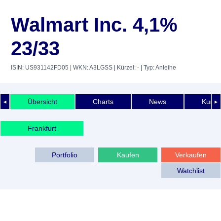
Walmart Inc. 4,1%
23/33
ISIN: US931142FD05
| WKN: A3LGSS
| Kürzel: -
| Typ: Anleihe
Übersicht
Charts
News
Kurshi
◄
►
Frankfurt
Portfolio
Kaufen
Verkaufen
Watchlist