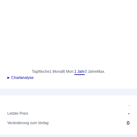
Tag
Woche
1 Monat
6 Mon.
1 Jahr
3 Jahre
Max.
► Chartanalyse
-
-
Letzter Preis
0
Veränderung zum Vortag