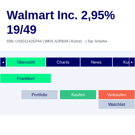
Walmart Inc. 2,95%
19/49
ISIN: US931142EP44
| WKN: A2R8A8
| Kürzel: -
| Typ: Anleihe
Übersicht
Charts
News
Kurshi
◄
►
Frankfurt
Portfolio
Kaufen
Verkaufen
Watchlist