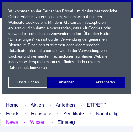
Willkommen an der Deutschen Börse! Um dir das bestmögliche
Online-Erlebnis zu ermöglichen, setzen wir auf unserer
Webseite Cookies ein. Mit dem Klicken auf "Akzeptieren"
erklärst du dich damit einverstanden, dass wir Cookies oder
verwandte Technologien verwenden dürfen. Über den Button
"Einstellungen" kannst du der Verwendung der genannten
Dienste im Einzelnen zustimmen oder widersprechen.
Detaillierte Informationen und wie du der Verwendung von
Cookies und verwandten Technologien auf dieser Website
Name / WKN / ISIN / Kürzel
jederzeit widersprechen kannst, findest du in unseren
Datenschutzhinweisen
.
Newsletter
Kontakt
English
Einstellungen
Ablehnen
Akzeptieren
Xetra Realtime
Watchlist
Portfolio
Login
Home
Aktien
Anleihen
ETF/ETP
Fonds
Rohstoffe
Zertifikate
Nachhaltig
News
Wissen
Einstieg