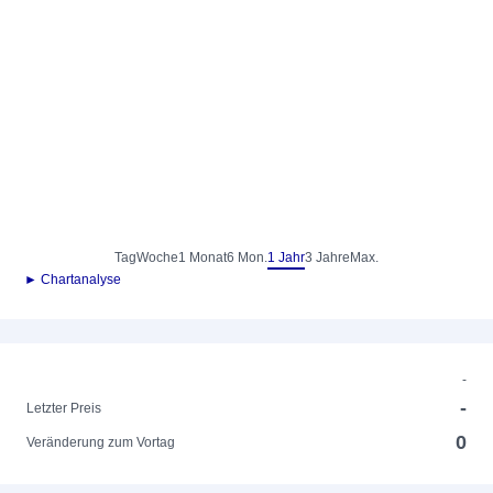
Tag
Woche
1 Monat
6 Mon.
1 Jahr
3 Jahre
Max.
► Chartanalyse
-
-
Letzter Preis
0
Veränderung zum Vortag