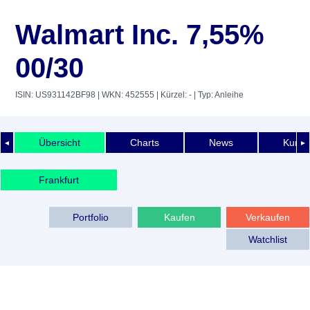
Walmart Inc. 7,55%
00/30
ISIN: US931142BF98
| WKN: 452555
| Kürzel: -
| Typ: Anleihe
Übersicht
Charts
News
Kurshi
◄
►
Frankfurt
Portfolio
Kaufen
Verkaufen
Watchlist