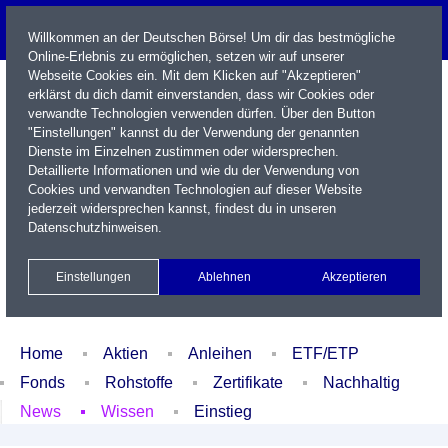
Willkommen an der Deutschen Börse! Um dir das bestmögliche
Online-Erlebnis zu ermöglichen, setzen wir auf unserer
Webseite Cookies ein. Mit dem Klicken auf "Akzeptieren"
erklärst du dich damit einverstanden, dass wir Cookies oder
verwandte Technologien verwenden dürfen. Über den Button
"Einstellungen" kannst du der Verwendung der genannten
Dienste im Einzelnen zustimmen oder widersprechen.
Detaillierte Informationen und wie du der Verwendung von
Cookies und verwandten Technologien auf dieser Website
Name / WKN / ISIN / Kürzel
jederzeit widersprechen kannst, findest du in unseren
Datenschutzhinweisen
.
Newsletter
Kontakt
English
Einstellungen
Ablehnen
Akzeptieren
Xetra Realtime
Watchlist
Portfolio
Login
Home
Aktien
Anleihen
ETF/ETP
Fonds
Rohstoffe
Zertifikate
Nachhaltig
News
Wissen
Einstieg