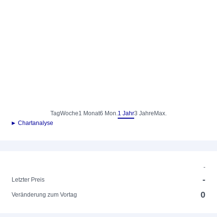
Tag
Woche
1 Monat
6 Mon.
1 Jahr
3 Jahre
Max.
► Chartanalyse
-
-
Letzter Preis
0
Veränderung zum Vortag