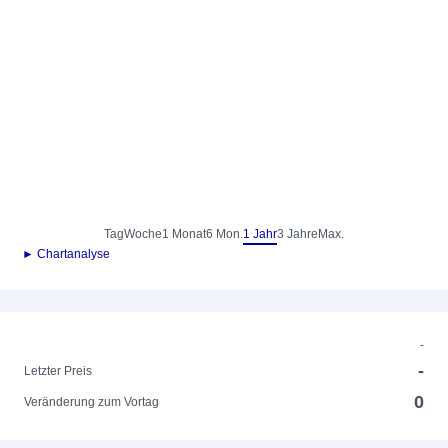
Tag
Woche
1 Monat
6 Mon.
1 Jahr
3 Jahre
Max.
► Chartanalyse
-
-
Letzter Preis
0
Veränderung zum Vortag