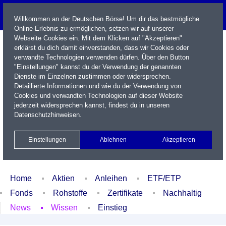
Willkommen an der Deutschen Börse! Um dir das bestmögliche
Online-Erlebnis zu ermöglichen, setzen wir auf unserer
Webseite Cookies ein. Mit dem Klicken auf "Akzeptieren"
erklärst du dich damit einverstanden, dass wir Cookies oder
verwandte Technologien verwenden dürfen. Über den Button
"Einstellungen" kannst du der Verwendung der genannten
Dienste im Einzelnen zustimmen oder widersprechen.
Detaillierte Informationen und wie du der Verwendung von
Cookies und verwandten Technologien auf dieser Website
Name / WKN / ISIN / Kürzel
jederzeit widersprechen kannst, findest du in unseren
Datenschutzhinweisen
.
Newsletter
Kontakt
English
Einstellungen
Ablehnen
Akzeptieren
Xetra Realtime
Watchlist
Portfolio
Login
Home
Aktien
Anleihen
ETF/ETP
Fonds
Rohstoffe
Zertifikate
Nachhaltig
News
Wissen
Einstieg