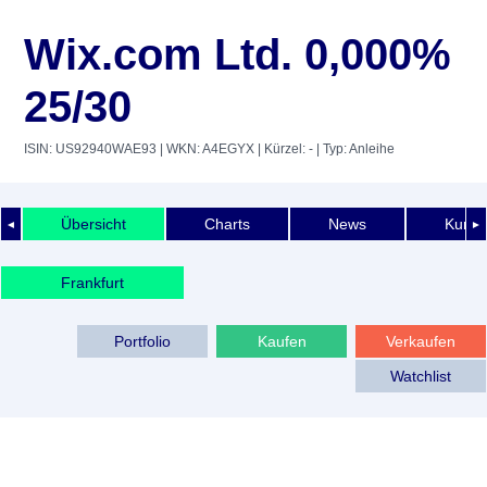
Wix.com Ltd. 0,000%
25/30
ISIN: US92940WAE93
| WKN: A4EGYX
| Kürzel: -
| Typ: Anleihe
Übersicht
Charts
News
Kurshi
◄
►
Frankfurt
Portfolio
Kaufen
Verkaufen
Watchlist