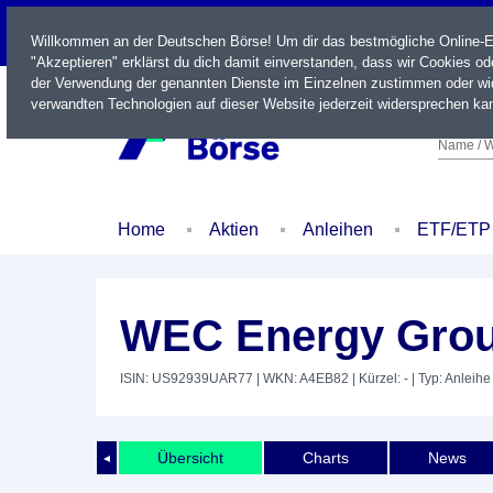
LIVE
Willkommen an der Deutschen Börse! Um dir das bestmögliche Online-Erl
"Akzeptieren" erklärst du dich damit einverstanden, dass wir Cookies o
der Verwendung der genannten Dienste im Einzelnen zustimmen oder wid
verwandten Technologien auf dieser Website jederzeit widersprechen kan
Name / W
Home
Aktien
Anleihen
ETF/ETP
WEC Energy Group
ISIN: US92939UAR77
| WKN: A4EB82
| Kürzel: -
| Typ: Anleihe
Übersicht
Charts
News
◄