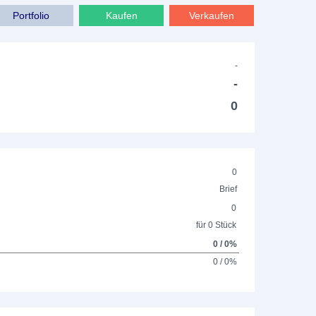
Portfolio
Kaufen
Verkaufen
-
-
0
0
Brief
0
für 0 Stück
0 / 0%
0 / 0%