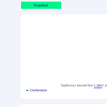
Frankfurt
Tag
Woche
1 Monat
6 Mon.
1 Jahr
3 J
► Chartanalyse