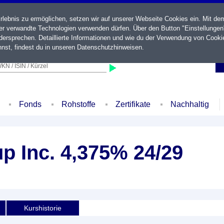
ebnis zu ermöglichen, setzen wir auf unserer Webseite Cookies ein. Mit de
der verwandte Technologien verwenden dürfen. Über den Button "Einstellungen
ersprechen. Detaillierte Informationen und wie du der Verwendung von Cooki
nst, findest du in unseren
Datenschutzhinweisen
.
KN / ISIN / Kürzel
Fonds
Rohstoffe
Zertifikate
Nachhaltig
 Inc. 4,375% 24/29
Kurshistorie