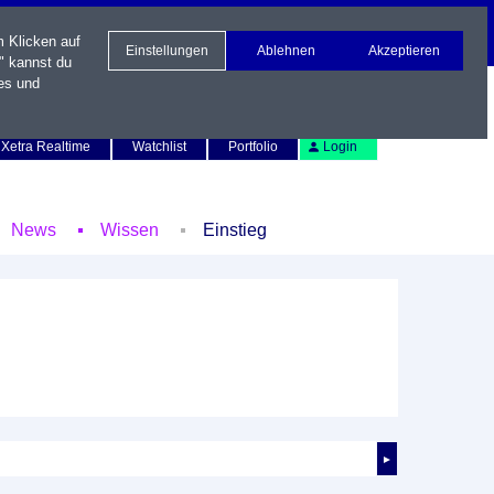
m Klicken auf
Einstellungen
Ablehnen
Akzeptieren
" kannst du
es und
Newsletter
Kontakt
English
Xetra Realtime
Watchlist
Portfolio
Login
News
Wissen
Einstieg
►