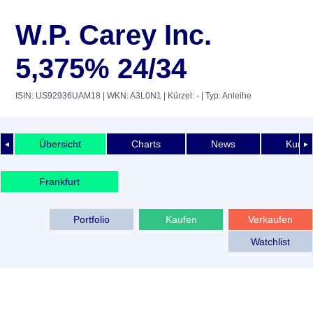
W.P. Carey Inc.
5,375% 24/34
ISIN: US92936UAM18
| WKN: A3L0N1
| Kürzel: -
| Typ: Anleihe
Übersicht
Charts
News
Kurshi
◄
►
Frankfurt
Portfolio
Kaufen
Verkaufen
Watchlist