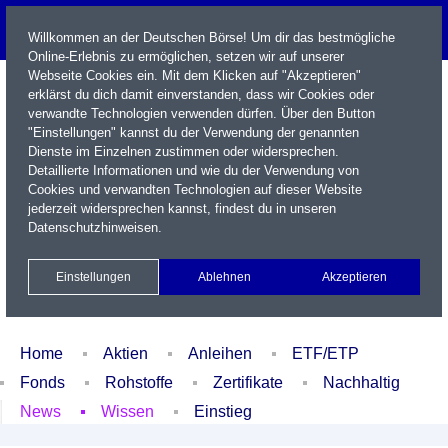
Willkommen an der Deutschen Börse! Um dir das bestmögliche
Online-Erlebnis zu ermöglichen, setzen wir auf unserer
Webseite Cookies ein. Mit dem Klicken auf "Akzeptieren"
erklärst du dich damit einverstanden, dass wir Cookies oder
verwandte Technologien verwenden dürfen. Über den Button
"Einstellungen" kannst du der Verwendung der genannten
Dienste im Einzelnen zustimmen oder widersprechen.
Detaillierte Informationen und wie du der Verwendung von
Cookies und verwandten Technologien auf dieser Website
Name / WKN / ISIN / Kürzel
jederzeit widersprechen kannst, findest du in unseren
Datenschutzhinweisen
.
Newsletter
Kontakt
English
Einstellungen
Ablehnen
Akzeptieren
Xetra Realtime
Watchlist
Portfolio
Login
Home
Aktien
Anleihen
ETF/ETP
Fonds
Rohstoffe
Zertifikate
Nachhaltig
News
Wissen
Einstieg