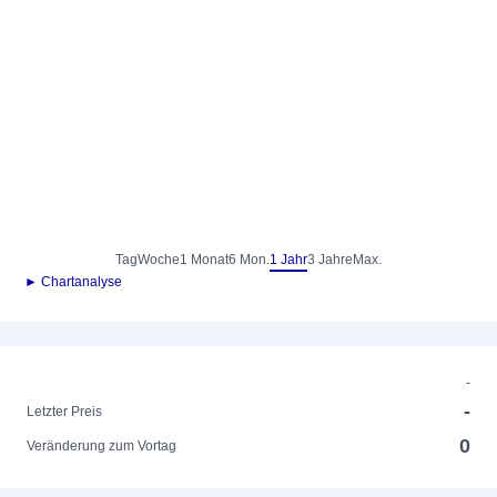
Tag
Woche
1 Monat
6 Mon.
1 Jahr
3 Jahre
Max.
► Chartanalyse
-
-
Letzter Preis
0
Veränderung zum Vortag