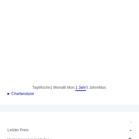
Tag
Woche
1 Monat
6 Mon.
1 Jahr
3 Jahre
Max.
► Chartanalyse
-
-
Letzter Preis