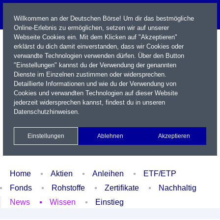
Willkommen an der Deutschen Börse! Um dir das bestmögliche
Online-Erlebnis zu ermöglichen, setzen wir auf unserer
Webseite Cookies ein. Mit dem Klicken auf "Akzeptieren"
erklärst du dich damit einverstanden, dass wir Cookies oder
verwandte Technologien verwenden dürfen. Über den Button
"Einstellungen" kannst du der Verwendung der genannten
Dienste im Einzelnen zustimmen oder widersprechen.
Detaillierte Informationen und wie du der Verwendung von
Cookies und verwandten Technologien auf dieser Website
Name / WKN / ISIN / Kürzel
jederzeit widersprechen kannst, findest du in unseren
Datenschutzhinweisen
.
Newsletter
Kontakt
English
Einstellungen
Ablehnen
Akzeptieren
Xetra Realtime
Watchlist
Portfolio
Login
Home
Aktien
Anleihen
ETF/ETP
Fonds
Rohstoffe
Zertifikate
Nachhaltig
News
Wissen
Einstieg