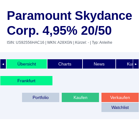
Paramount Skydance
Corp. 4,95% 20/50
ISIN: US92556HAC16
| WKN: A28XGN
| Kürzel: -
| Typ: Anleihe
Übersicht
Charts
News
Kurshi
◄
►
Frankfurt
Portfolio
Kaufen
Verkaufen
Watchlist