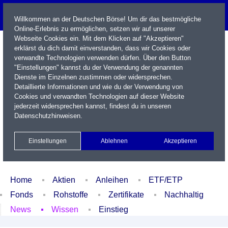
Willkommen an der Deutschen Börse! Um dir das bestmögliche
Online-Erlebnis zu ermöglichen, setzen wir auf unserer
Webseite Cookies ein. Mit dem Klicken auf "Akzeptieren"
erklärst du dich damit einverstanden, dass wir Cookies oder
verwandte Technologien verwenden dürfen. Über den Button
"Einstellungen" kannst du der Verwendung der genannten
Dienste im Einzelnen zustimmen oder widersprechen.
Detaillierte Informationen und wie du der Verwendung von
Cookies und verwandten Technologien auf dieser Website
Name / WKN / ISIN / Kürzel
jederzeit widersprechen kannst, findest du in unseren
Datenschutzhinweisen
.
Newsletter
Kontakt
English
Einstellungen
Ablehnen
Akzeptieren
Xetra Realtime
Watchlist
Portfolio
Login
Home
Aktien
Anleihen
ETF/ETP
Fonds
Rohstoffe
Zertifikate
Nachhaltig
News
Wissen
Einstieg