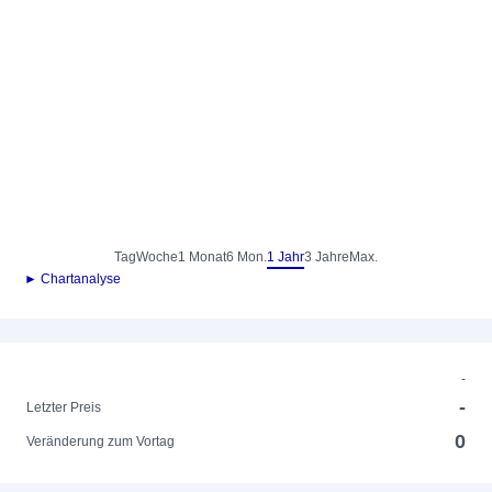
Tag
Woche
1 Monat
6 Mon.
1 Jahr
3 Jahre
Max.
► Chartanalyse
-
-
Letzter Preis
0
Veränderung zum Vortag