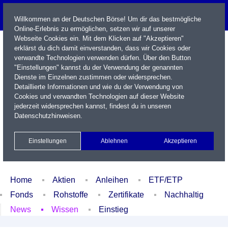
Willkommen an der Deutschen Börse! Um dir das bestmögliche
Online-Erlebnis zu ermöglichen, setzen wir auf unserer
Webseite Cookies ein. Mit dem Klicken auf "Akzeptieren"
erklärst du dich damit einverstanden, dass wir Cookies oder
verwandte Technologien verwenden dürfen. Über den Button
"Einstellungen" kannst du der Verwendung der genannten
Dienste im Einzelnen zustimmen oder widersprechen.
Detaillierte Informationen und wie du der Verwendung von
Cookies und verwandten Technologien auf dieser Website
Name / WKN / ISIN / Kürzel
jederzeit widersprechen kannst, findest du in unseren
Datenschutzhinweisen
.
Newsletter
Kontakt
English
Einstellungen
Ablehnen
Akzeptieren
Xetra Realtime
Watchlist
Portfolio
Login
Home
Aktien
Anleihen
ETF/ETP
Fonds
Rohstoffe
Zertifikate
Nachhaltig
News
Wissen
Einstieg