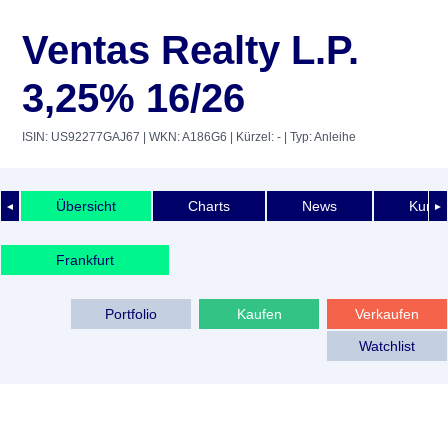
Ventas Realty L.P.
3,25% 16/26
ISIN: US92277GAJ67
| WKN: A186G6
| Kürzel: -
| Typ: Anleihe
Übersicht
Charts
News
Kurshi
◄
►
Frankfurt
Portfolio
Kaufen
Verkaufen
Watchlist