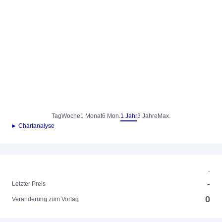
Tag
Woche
1 Monat
6 Mon.
1 Jahr
3 Jahre
Max.
► Chartanalyse
-
-
Letzter Preis
0
Veränderung zum Vortag