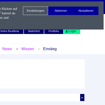
m Klicken auf
Einstellungen
Ablehnen
Akzeptieren
" kannst du
es und
Newsletter
Kontakt
English
Xetra Realtime
Watchlist
Portfolio
Login
News
Wissen
Einstieg
►