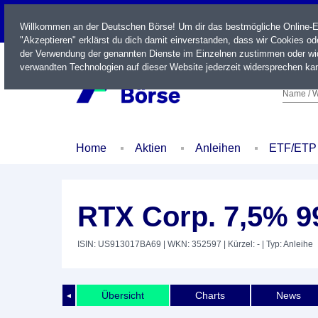
LIVE
Willkommen an der Deutschen Börse! Um dir das bestmögliche Online-Erl
"Akzeptieren" erklärst du dich damit einverstanden, dass wir Cookies o
der Verwendung der genannten Dienste im Einzelnen zustimmen oder wid
verwandten Technologien auf dieser Website jederzeit widersprechen kan
Name / W
Home
Aktien
Anleihen
ETF/ETP
RTX Corp. 7,5% 9
ISIN: US913017BA69
| WKN: 352597
| Kürzel: -
| Typ: Anleihe
Übersicht
Charts
News
◄