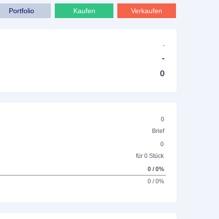
Portfolio
Kaufen
Verkaufen
-
-
0
0
Brief
0
für 0 Stück
0 / 0%
0 / 0%