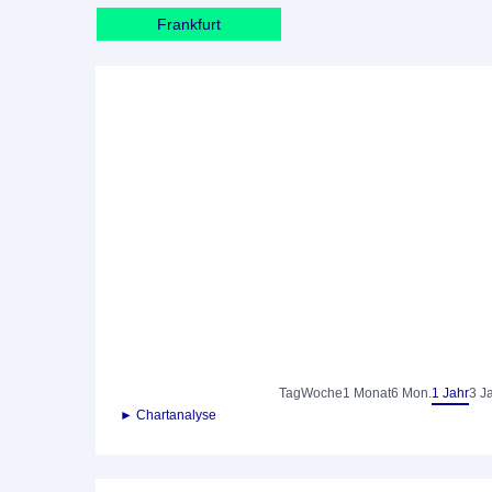
Frankfurt
Tag
Woche
1 Monat
6 Mon.
1 Jahr
3 J
► Chartanalyse