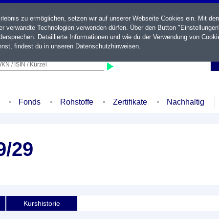
ebnis zu ermöglichen, setzen wir auf unserer Webseite Cookies ein. Mit de
der verwandte Technologien verwenden dürfen. Über den Button "Einstellungen
ersprechen. Detaillierte Informationen und wie du der Verwendung von Cooki
nst, findest du in unseren
Datenschutzhinweisen
.
KN / ISIN / Kürzel
Fonds
Rohstoffe
Zertifikate
Nachhaltig
9/29
Kurshistorie