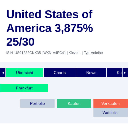
United States of
America 3,875%
25/30
ISIN: US91282CNK35
| WKN: A4EC41
| Kürzel: -
| Typ: Anleihe
Übersicht
Charts
News
Kurshi
◄
►
Frankfurt
Portfolio
Kaufen
Verkaufen
Watchlist