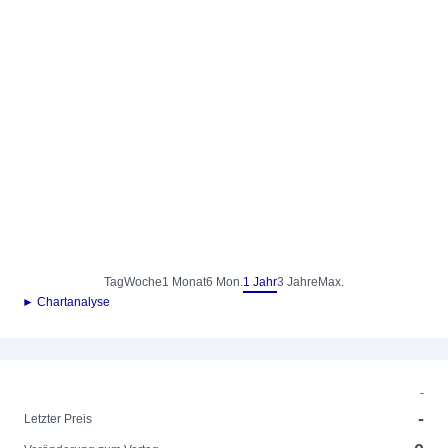
Tag
Woche
1 Monat
6 Mon.
1 Jahr
3 Jahre
Max.
► Chartanalyse
-
-
Letzter Preis