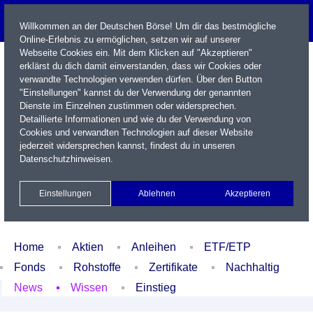
Willkommen an der Deutschen Börse! Um dir das bestmögliche
Online-Erlebnis zu ermöglichen, setzen wir auf unserer
Webseite Cookies ein. Mit dem Klicken auf "Akzeptieren"
erklärst du dich damit einverstanden, dass wir Cookies oder
verwandte Technologien verwenden dürfen. Über den Button
"Einstellungen" kannst du der Verwendung der genannten
Dienste im Einzelnen zustimmen oder widersprechen.
Detaillierte Informationen und wie du der Verwendung von
Cookies und verwandten Technologien auf dieser Website
Name / WKN / ISIN / Kürzel
jederzeit widersprechen kannst, findest du in unseren
Datenschutzhinweisen
.
Newsletter
Kontakt
English
Einstellungen
Ablehnen
Akzeptieren
Xetra Realtime
Watchlist
Portfolio
Login
Home
Aktien
Anleihen
ETF/ETP
Fonds
Rohstoffe
Zertifikate
Nachhaltig
News
Wissen
Einstieg