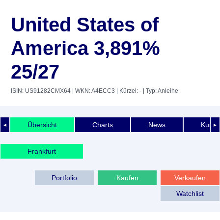
United States of
America 3,891%
25/27
ISIN: US91282CMX64
| WKN: A4ECC3
| Kürzel: -
| Typ: Anleihe
Übersicht
Charts
News
Kurshi
◄
►
Frankfurt
Portfolio
Kaufen
Verkaufen
Watchlist