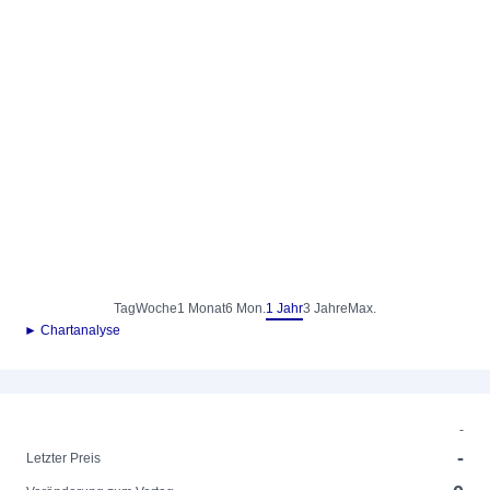
Tag
Woche
1 Monat
6 Mon.
1 Jahr
3 Jahre
Max.
► Chartanalyse
-
-
Letzter Preis