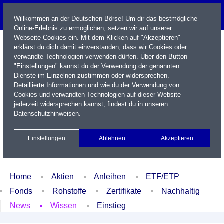
Willkommen an der Deutschen Börse! Um dir das bestmögliche
Online-Erlebnis zu ermöglichen, setzen wir auf unserer
Webseite Cookies ein. Mit dem Klicken auf "Akzeptieren"
erklärst du dich damit einverstanden, dass wir Cookies oder
verwandte Technologien verwenden dürfen. Über den Button
"Einstellungen" kannst du der Verwendung der genannten
Dienste im Einzelnen zustimmen oder widersprechen.
Detaillierte Informationen und wie du der Verwendung von
Cookies und verwandten Technologien auf dieser Website
Name / WKN / ISIN / Kürzel
jederzeit widersprechen kannst, findest du in unseren
Datenschutzhinweisen
.
Newsletter
Kontakt
English
Einstellungen
Ablehnen
Akzeptieren
Xetra Realtime
Watchlist
Portfolio
Login
Home
Aktien
Anleihen
ETF/ETP
Fonds
Rohstoffe
Zertifikate
Nachhaltig
News
Wissen
Einstieg