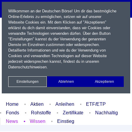
Willkommen an der Deutschen Börse! Um dir das bestmögliche
Online-Erlebnis zu ermöglichen, setzen wir auf unserer
Webseite Cookies ein. Mit dem Klicken auf "Akzeptieren"
erklärst du dich damit einverstanden, dass wir Cookies oder
verwandte Technologien verwenden dürfen. Über den Button
"Einstellungen" kannst du der Verwendung der genannten
Dienste im Einzelnen zustimmen oder widersprechen.
Detaillierte Informationen und wie du der Verwendung von
Cookies und verwandten Technologien auf dieser Website
Name / WKN / ISIN / Kürzel
jederzeit widersprechen kannst, findest du in unseren
Datenschutzhinweisen
.
Newsletter
Kontakt
English
Einstellungen
Ablehnen
Akzeptieren
Xetra Realtime
Watchlist
Portfolio
Login
Home
Aktien
Anleihen
ETF/ETP
Fonds
Rohstoffe
Zertifikate
Nachhaltig
News
Wissen
Einstieg