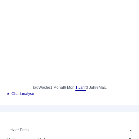
Tag
Woche
1 Monat
6 Mon.
1 Jahr
3 Jahre
Max.
► Chartanalyse
-
-
Letzter Preis