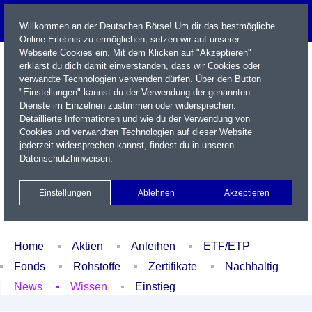
Willkommen an der Deutschen Börse! Um dir das bestmögliche
Online-Erlebnis zu ermöglichen, setzen wir auf unserer
Webseite Cookies ein. Mit dem Klicken auf "Akzeptieren"
erklärst du dich damit einverstanden, dass wir Cookies oder
verwandte Technologien verwenden dürfen. Über den Button
"Einstellungen" kannst du der Verwendung der genannten
Dienste im Einzelnen zustimmen oder widersprechen.
Detaillierte Informationen und wie du der Verwendung von
Cookies und verwandten Technologien auf dieser Website
Name / WKN / ISIN / Kürzel
jederzeit widersprechen kannst, findest du in unseren
Datenschutzhinweisen
.
Newsletter
Kontakt
English
Einstellungen
Ablehnen
Akzeptieren
Xetra Realtime
Watchlist
Portfolio
Login
Home
Aktien
Anleihen
ETF/ETP
Fonds
Rohstoffe
Zertifikate
Nachhaltig
News
Wissen
Einstieg