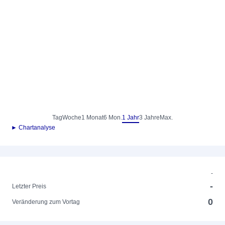
Tag
Woche
1 Monat
6 Mon.
1 Jahr
3 Jahre
Max.
► Chartanalyse
-
-
Letzter Preis
0
Veränderung zum Vortag