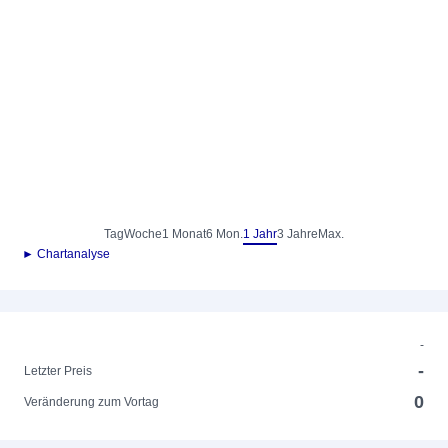
Tag
Woche
1 Monat
6 Mon.
1 Jahr
3 Jahre
Max.
► Chartanalyse
-
-
Letzter Preis
0
Veränderung zum Vortag