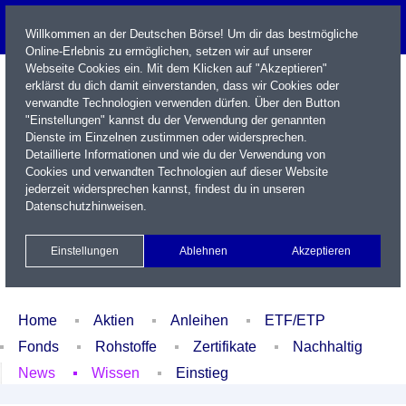
Willkommen an der Deutschen Börse! Um dir das bestmögliche
Online-Erlebnis zu ermöglichen, setzen wir auf unserer
Webseite Cookies ein. Mit dem Klicken auf "Akzeptieren"
erklärst du dich damit einverstanden, dass wir Cookies oder
verwandte Technologien verwenden dürfen. Über den Button
"Einstellungen" kannst du der Verwendung der genannten
Dienste im Einzelnen zustimmen oder widersprechen.
Detaillierte Informationen und wie du der Verwendung von
Cookies und verwandten Technologien auf dieser Website
Name / WKN / ISIN / Kürzel
jederzeit widersprechen kannst, findest du in unseren
Datenschutzhinweisen
.
Newsletter
Kontakt
English
Einstellungen
Ablehnen
Akzeptieren
Xetra Realtime
Watchlist
Portfolio
Login
Home
Aktien
Anleihen
ETF/ETP
Fonds
Rohstoffe
Zertifikate
Nachhaltig
News
Wissen
Einstieg