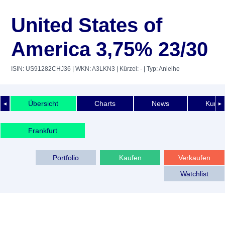
United States of
America 3,75% 23/30
ISIN: US91282CHJ36
| WKN: A3LKN3
| Kürzel: -
| Typ: Anleihe
Übersicht
Charts
News
Kurshi
◄
►
Frankfurt
Portfolio
Kaufen
Verkaufen
Watchlist