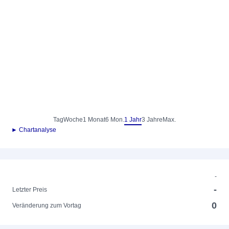
Tag
Woche
1 Monat
6 Mon.
1 Jahr
3 Jahre
Max.
► Chartanalyse
-
-
Letzter Preis
0
Veränderung zum Vortag