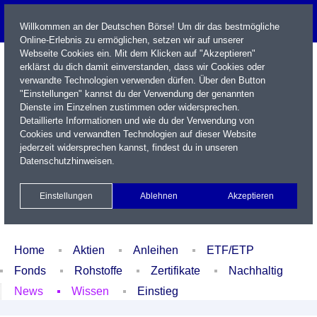
Willkommen an der Deutschen Börse! Um dir das bestmögliche
Online-Erlebnis zu ermöglichen, setzen wir auf unserer
Webseite Cookies ein. Mit dem Klicken auf "Akzeptieren"
erklärst du dich damit einverstanden, dass wir Cookies oder
verwandte Technologien verwenden dürfen. Über den Button
"Einstellungen" kannst du der Verwendung der genannten
Dienste im Einzelnen zustimmen oder widersprechen.
Detaillierte Informationen und wie du der Verwendung von
Cookies und verwandten Technologien auf dieser Website
Name / WKN / ISIN / Kürzel
jederzeit widersprechen kannst, findest du in unseren
Datenschutzhinweisen
.
Newsletter
Kontakt
English
Einstellungen
Ablehnen
Akzeptieren
Xetra Realtime
Watchlist
Portfolio
Login
Home
Aktien
Anleihen
ETF/ETP
Fonds
Rohstoffe
Zertifikate
Nachhaltig
News
Wissen
Einstieg