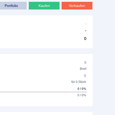
Portfolio
Kaufen
Verkaufen
-
-
0
0
Brief
0
für 0 Stück
0 / 0%
0 / 0%