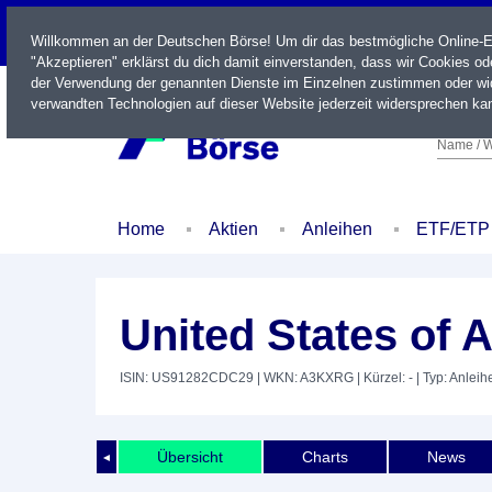
LIVE
Willkommen an der Deutschen Börse! Um dir das bestmögliche Online-Erl
"Akzeptieren" erklärst du dich damit einverstanden, dass wir Cookies o
der Verwendung der genannten Dienste im Einzelnen zustimmen oder wid
verwandten Technologien auf dieser Website jederzeit widersprechen kan
Name / W
Home
Aktien
Anleihen
ETF/ETP
United States of 
ISIN: US91282CDC29
| WKN: A3KXRG
| Kürzel: -
| Typ: Anleih
Übersicht
Charts
News
◄