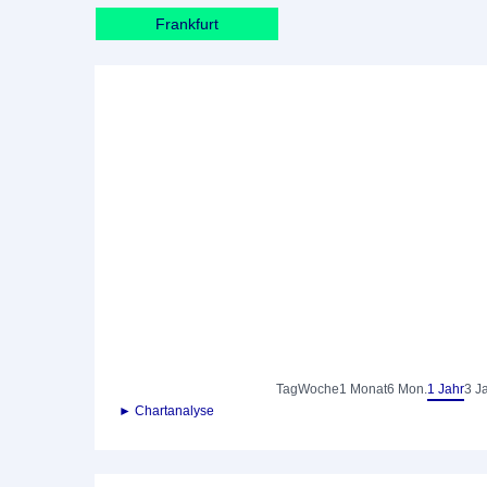
Frankfurt
Tag
Woche
1 Monat
6 Mon.
1 Jahr
3 J
► Chartanalyse