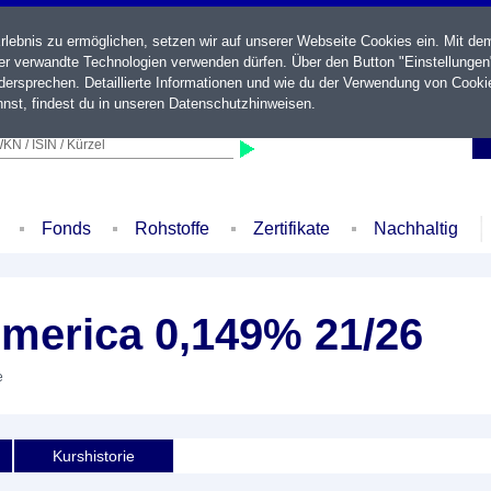
ebnis zu ermöglichen, setzen wir auf unserer Webseite Cookies ein. Mit de
der verwandte Technologien verwenden dürfen. Über den Button "Einstellungen
ersprechen. Detaillierte Informationen und wie du der Verwendung von Cooki
nst, findest du in unseren
Datenschutzhinweisen
.
KN / ISIN / Kürzel
Fonds
Rohstoffe
Zertifikate
Nachhaltig
America 0,149% 21/26
e
Kurshistorie