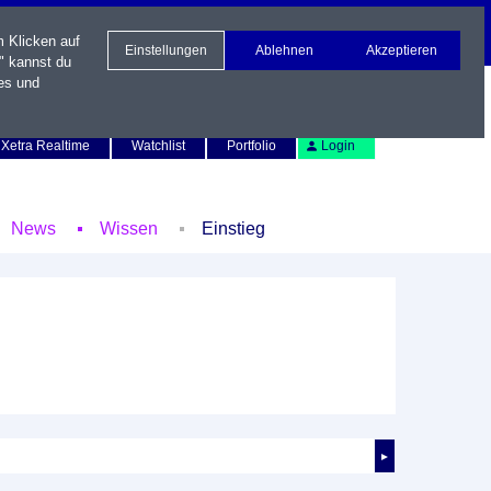
m Klicken auf
Einstellungen
Ablehnen
Akzeptieren
" kannst du
es und
Newsletter
Kontakt
English
Xetra Realtime
Watchlist
Portfolio
Login
News
Wissen
Einstieg
►