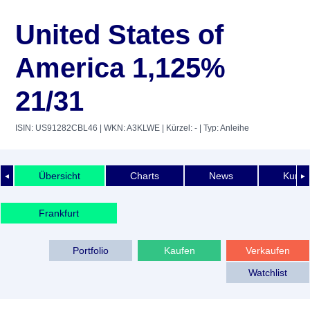
United States of
America 1,125%
21/31
ISIN: US91282CBL46
| WKN: A3KLWE
| Kürzel: -
| Typ: Anleihe
Übersicht
Charts
News
Kurshi
◄
►
Frankfurt
Portfolio
Kaufen
Verkaufen
Watchlist