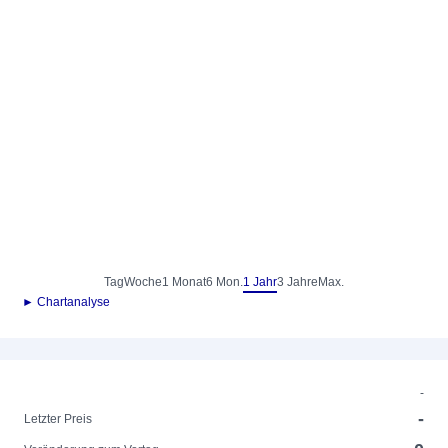
Tag
Woche
1 Monat
6 Mon.
1 Jahr
3 Jahre
Max.
► Chartanalyse
-
-
Letzter Preis