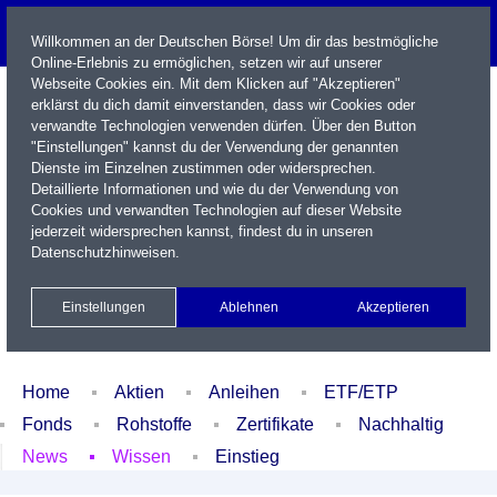
Willkommen an der Deutschen Börse! Um dir das bestmögliche
Online-Erlebnis zu ermöglichen, setzen wir auf unserer
Webseite Cookies ein. Mit dem Klicken auf "Akzeptieren"
erklärst du dich damit einverstanden, dass wir Cookies oder
verwandte Technologien verwenden dürfen. Über den Button
"Einstellungen" kannst du der Verwendung der genannten
Dienste im Einzelnen zustimmen oder widersprechen.
Detaillierte Informationen und wie du der Verwendung von
Cookies und verwandten Technologien auf dieser Website
Name / WKN / ISIN / Kürzel
jederzeit widersprechen kannst, findest du in unseren
Datenschutzhinweisen
.
Newsletter
Kontakt
English
Einstellungen
Ablehnen
Akzeptieren
Xetra Realtime
Watchlist
Portfolio
Login
Home
Aktien
Anleihen
ETF/ETP
Fonds
Rohstoffe
Zertifikate
Nachhaltig
News
Wissen
Einstieg