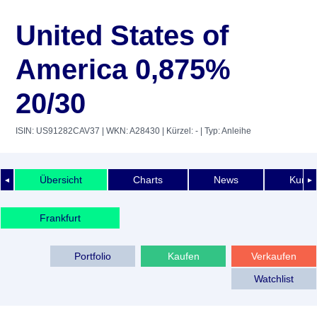
United States of
America 0,875%
20/30
ISIN: US91282CAV37
| WKN: A28430
| Kürzel: -
| Typ: Anleihe
Übersicht
Charts
News
Kurshi
◄
►
Frankfurt
Portfolio
Kaufen
Verkaufen
Watchlist