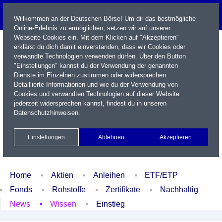
Willkommen an der Deutschen Börse! Um dir das bestmögliche
Online-Erlebnis zu ermöglichen, setzen wir auf unserer
Webseite Cookies ein. Mit dem Klicken auf "Akzeptieren"
erklärst du dich damit einverstanden, dass wir Cookies oder
verwandte Technologien verwenden dürfen. Über den Button
"Einstellungen" kannst du der Verwendung der genannten
Dienste im Einzelnen zustimmen oder widersprechen.
Detaillierte Informationen und wie du der Verwendung von
Cookies und verwandten Technologien auf dieser Website
Name / WKN / ISIN / Kürzel
jederzeit widersprechen kannst, findest du in unseren
Datenschutzhinweisen
.
Newsletter
Kontakt
English
Einstellungen
Ablehnen
Akzeptieren
Xetra Realtime
Watchlist
Portfolio
Login
Home
Aktien
Anleihen
ETF/ETP
Fonds
Rohstoffe
Zertifikate
Nachhaltig
News
Wissen
Einstieg