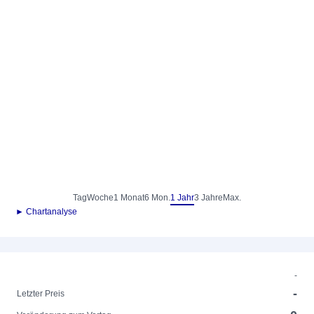
Tag
Woche
1 Monat
6 Mon.
1 Jahr
3 Jahre
Max.
► Chartanalyse
-
-
Letzter Preis