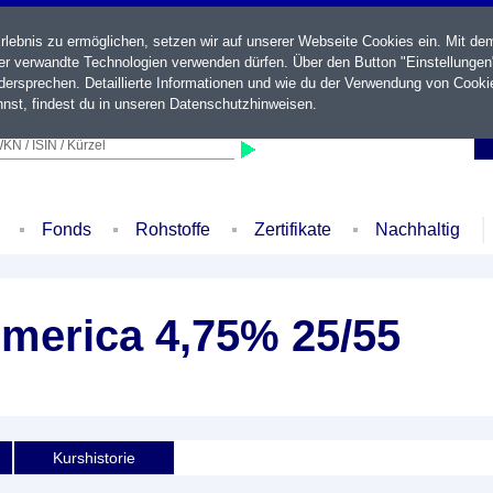
ebnis zu ermöglichen, setzen wir auf unserer Webseite Cookies ein. Mit de
der verwandte Technologien verwenden dürfen. Über den Button "Einstellungen
ersprechen. Detaillierte Informationen und wie du der Verwendung von Cooki
nst, findest du in unseren
Datenschutzhinweisen
.
KN / ISIN / Kürzel
Fonds
Rohstoffe
Zertifikate
Nachhaltig
America 4,75% 25/55
Kurshistorie