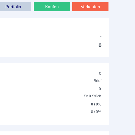
Portfolio
Kaufen
Verkaufen
-
-
0
0
Brief
0
für 0 Stück
0 / 0%
0 / 0%