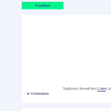
Frankfurt
Tag
Woche
1 Monat
6 Mon.
1 Jahr
3 J
► Chartanalyse