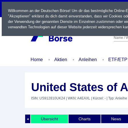
LIVE
Willkommen an der Deutschen Börse! Um dir das bestmögliche Online-Erl
"Akzeptieren" erklärst du dich damit einverstanden, dass wir Cookies o
der Verwendung der genannten Dienste im Einzelnen zustimmen oder wid
verwandten Technologien auf dieser Website jederzeit widersprechen kan
Name / W
Home
Aktien
Anleihen
ETF/ETP
United States of 
ISIN: US912810UK24
| WKN: A4EAXL
| Kürzel: -
| Typ: Anleihe
Übersicht
Charts
News
◄