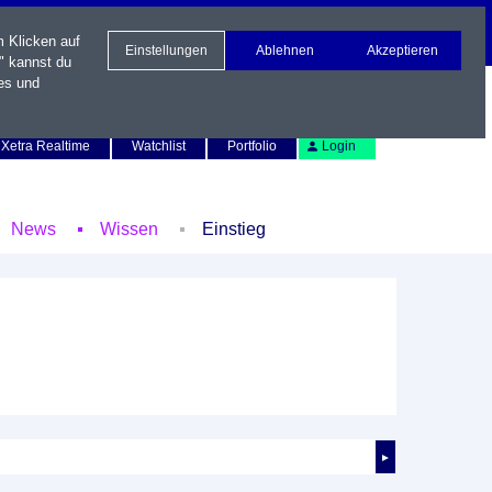
m Klicken auf
Einstellungen
Ablehnen
Akzeptieren
" kannst du
es und
Newsletter
Kontakt
English
Xetra Realtime
Watchlist
Portfolio
Login
News
Wissen
Einstieg
►