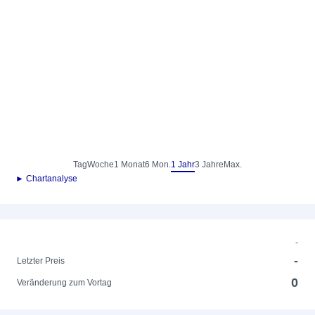
Tag
Woche
1 Monat
6 Mon.
1 Jahr
3 Jahre
Max.
► Chartanalyse
-
-
Letzter Preis
0
Veränderung zum Vortag