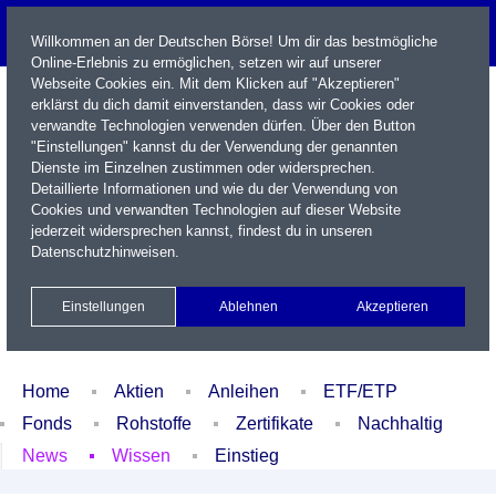
Willkommen an der Deutschen Börse! Um dir das bestmögliche
Online-Erlebnis zu ermöglichen, setzen wir auf unserer
Webseite Cookies ein. Mit dem Klicken auf "Akzeptieren"
erklärst du dich damit einverstanden, dass wir Cookies oder
verwandte Technologien verwenden dürfen. Über den Button
"Einstellungen" kannst du der Verwendung der genannten
Dienste im Einzelnen zustimmen oder widersprechen.
Detaillierte Informationen und wie du der Verwendung von
Cookies und verwandten Technologien auf dieser Website
Name / WKN / ISIN / Kürzel
jederzeit widersprechen kannst, findest du in unseren
Datenschutzhinweisen
.
Newsletter
Kontakt
English
Einstellungen
Ablehnen
Akzeptieren
Xetra Realtime
Watchlist
Portfolio
Login
Home
Aktien
Anleihen
ETF/ETP
Fonds
Rohstoffe
Zertifikate
Nachhaltig
News
Wissen
Einstieg