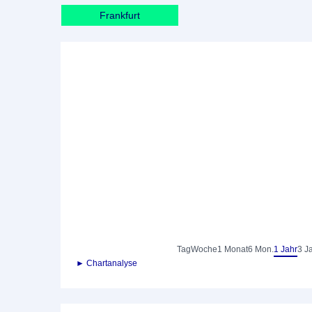
Frankfurt
Tag
Woche
1 Monat
6 Mon.
1 Jahr
3 J
► Chartanalyse