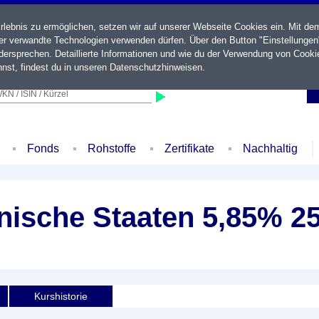
ebnis zu ermöglichen, setzen wir auf unserer Webseite Cookies ein. Mit de
der verwandte Technologien verwenden dürfen. Über den Button "Einstellungen
ersprechen. Detaillierte Informationen und wie du der Verwendung von Cooki
nst, findest du in unseren
Datenschutzhinweisen
.
KN / ISIN / Kürzel
Fonds
Rohstoffe
Zertifikate
Nachhaltig
nische Staaten 5,85% 25
Kurshistorie