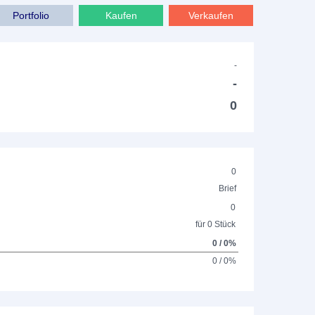
Portfolio
Kaufen
Verkaufen
-
-
0
0
Brief
0
für 0 Stück
0 / 0%
0 / 0%