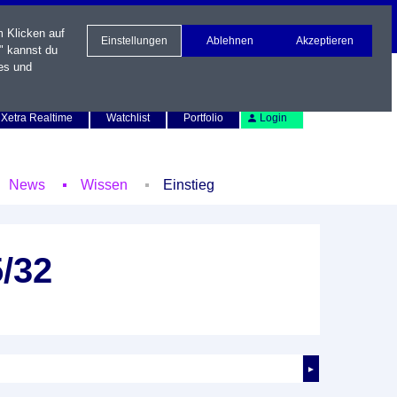
m Klicken auf
Einstellungen
Ablehnen
Akzeptieren
" kannst du
es und
Newsletter
Kontakt
English
Xetra Realtime
Watchlist
Portfolio
Login
News
Wissen
Einstieg
/32
►