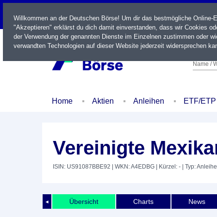
LIVE
Willkommen an der Deutschen Börse! Um dir das bestmögliche Online-Erl
"Akzeptieren" erklärst du dich damit einverstanden, dass wir Cookies o
der Verwendung der genannten Dienste im Einzelnen zustimmen oder wid
verwandten Technologien auf dieser Website jederzeit widersprechen kan
Name / W
Home
Aktien
Anleihen
ETF/ETP
Vereinigte Mexika
ISIN: US91087BBE92
| WKN: A4EDBG
| Kürzel: -
| Typ: Anleihe
Übersicht
Charts
News
◄