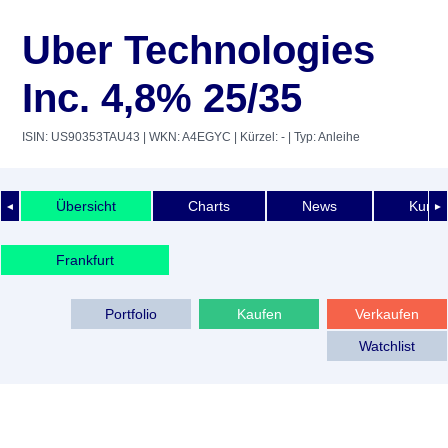
Uber Technologies
Inc. 4,8% 25/35
ISIN: US90353TAU43
| WKN: A4EGYC
| Kürzel: -
| Typ: Anleihe
Übersicht
Charts
News
Kurshi
◄
►
Frankfurt
Portfolio
Kaufen
Verkaufen
Watchlist