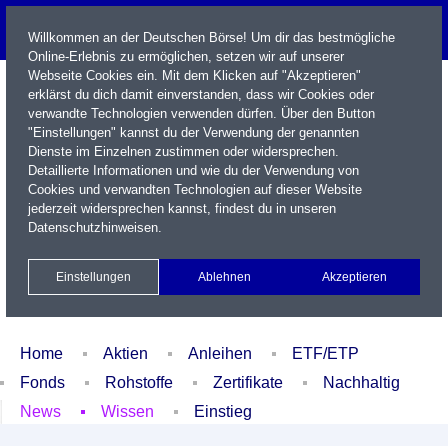
Willkommen an der Deutschen Börse! Um dir das bestmögliche
Online-Erlebnis zu ermöglichen, setzen wir auf unserer
Webseite Cookies ein. Mit dem Klicken auf "Akzeptieren"
erklärst du dich damit einverstanden, dass wir Cookies oder
verwandte Technologien verwenden dürfen. Über den Button
"Einstellungen" kannst du der Verwendung der genannten
Dienste im Einzelnen zustimmen oder widersprechen.
Detaillierte Informationen und wie du der Verwendung von
Cookies und verwandten Technologien auf dieser Website
Name / WKN / ISIN / Kürzel
jederzeit widersprechen kannst, findest du in unseren
Datenschutzhinweisen
.
Newsletter
Kontakt
English
Einstellungen
Ablehnen
Akzeptieren
Xetra Realtime
Watchlist
Portfolio
Login
Home
Aktien
Anleihen
ETF/ETP
Fonds
Rohstoffe
Zertifikate
Nachhaltig
News
Wissen
Einstieg