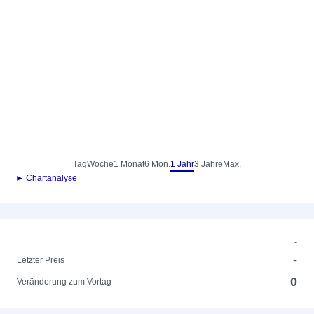
Tag
Woche
1 Monat
6 Mon.
1 Jahr
3 Jahre
Max.
► Chartanalyse
-
-
Letzter Preis
0
Veränderung zum Vortag