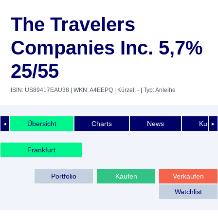
The Travelers
Companies Inc. 5,7%
25/55
ISIN: US89417EAU38
| WKN: A4EEPQ
| Kürzel: -
| Typ: Anleihe
Übersicht
Charts
News
Kurshi
◄
►
Frankfurt
Portfolio
Kaufen
Verkaufen
Watchlist