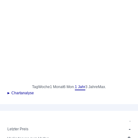
Tag
Woche
1 Monat
6 Mon.
1 Jahr
3 Jahre
Max.
► Chartanalyse
-
-
Letzter Preis