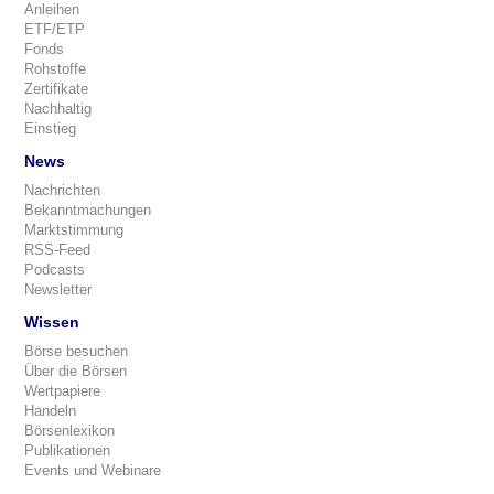
Anleihen
ETF/ETP
Fonds
Rohstoffe
Zertifikate
Nachhaltig
Einstieg
News
Nachrichten
Bekanntmachungen
Marktstimmung
RSS-Feed
Podcasts
Newsletter
Wissen
Börse besuchen
Über die Börsen
Wertpapiere
Handeln
Börsenlexikon
Publikationen
Events und Webinare