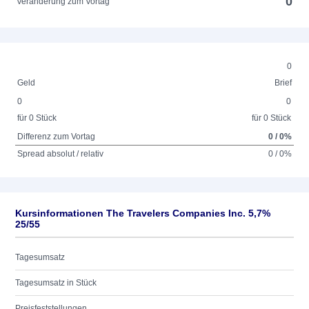
0
Veränderung zum Vortag
0
Geld
Brief
0
0
für 0 Stück
für 0 Stück
Differenz zum Vortag
0 / 0%
Spread absolut / relativ
0 / 0%
Kursinformationen The Travelers Companies Inc. 5,7%
25/55
Tagesumsatz
Tagesumsatz in Stück
Preisfeststellungen