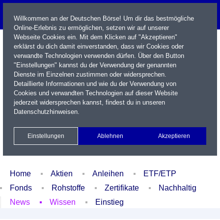
Willkommen an der Deutschen Börse! Um dir das bestmögliche
Online-Erlebnis zu ermöglichen, setzen wir auf unserer
Webseite Cookies ein. Mit dem Klicken auf "Akzeptieren"
erklärst du dich damit einverstanden, dass wir Cookies oder
verwandte Technologien verwenden dürfen. Über den Button
"Einstellungen" kannst du der Verwendung der genannten
Dienste im Einzelnen zustimmen oder widersprechen.
Detaillierte Informationen und wie du der Verwendung von
Cookies und verwandten Technologien auf dieser Website
Name / WKN / ISIN / Kürzel
jederzeit widersprechen kannst, findest du in unseren
Datenschutzhinweisen
.
Newsletter
Kontakt
English
Einstellungen
Ablehnen
Akzeptieren
Xetra Realtime
Watchlist
Portfolio
Login
Home
Aktien
Anleihen
ETF/ETP
Fonds
Rohstoffe
Zertifikate
Nachhaltig
News
Wissen
Einstieg