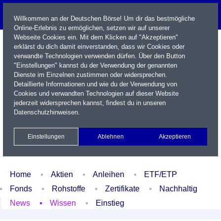
Willkommen an der Deutschen Börse! Um dir das bestmögliche
Online-Erlebnis zu ermöglichen, setzen wir auf unserer
Webseite Cookies ein. Mit dem Klicken auf "Akzeptieren"
erklärst du dich damit einverstanden, dass wir Cookies oder
verwandte Technologien verwenden dürfen. Über den Button
"Einstellungen" kannst du der Verwendung der genannten
Dienste im Einzelnen zustimmen oder widersprechen.
Detaillierte Informationen und wie du der Verwendung von
Cookies und verwandten Technologien auf dieser Website
Name / WKN / ISIN / Kürzel
jederzeit widersprechen kannst, findest du in unseren
Datenschutzhinweisen
.
Newsletter
Kontakt
English
Einstellungen
Ablehnen
Akzeptieren
Xetra Realtime
Watchlist
Portfolio
Login
Home
Aktien
Anleihen
ETF/ETP
Fonds
Rohstoffe
Zertifikate
Nachhaltig
News
Wissen
Einstieg