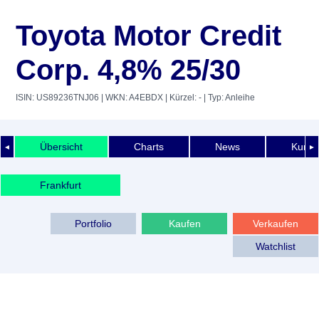
Toyota Motor Credit
Corp. 4,8% 25/30
ISIN: US89236TNJ06
| WKN: A4EBDX
| Kürzel: -
| Typ: Anleihe
Übersicht
Charts
News
Kurshi
◄
►
Frankfurt
Portfolio
Kaufen
Verkaufen
Watchlist