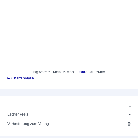
Tag
Woche
1 Monat
6 Mon.
1 Jahr
3 Jahre
Max.
► Chartanalyse
-
-
Letzter Preis
0
Veränderung zum Vortag