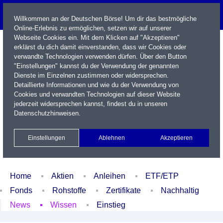
Willkommen an der Deutschen Börse! Um dir das bestmögliche
Online-Erlebnis zu ermöglichen, setzen wir auf unserer
Webseite Cookies ein. Mit dem Klicken auf "Akzeptieren"
erklärst du dich damit einverstanden, dass wir Cookies oder
verwandte Technologien verwenden dürfen. Über den Button
"Einstellungen" kannst du der Verwendung der genannten
Dienste im Einzelnen zustimmen oder widersprechen.
Detaillierte Informationen und wie du der Verwendung von
Cookies und verwandten Technologien auf dieser Website
Name / WKN / ISIN / Kürzel
jederzeit widersprechen kannst, findest du in unseren
Datenschutzhinweisen
.
Newsletter
Kontakt
English
Einstellungen
Ablehnen
Akzeptieren
Xetra Realtime
Watchlist
Portfolio
Login
Home
Aktien
Anleihen
ETF/ETP
Fonds
Rohstoffe
Zertifikate
Nachhaltig
News
Wissen
Einstieg