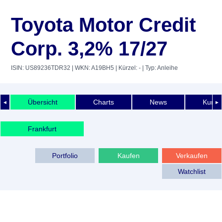
Toyota Motor Credit
Corp. 3,2% 17/27
ISIN: US89236TDR32
| WKN: A19BH5
| Kürzel: -
| Typ: Anleihe
Übersicht
Charts
News
Kurshi
◄
►
Frankfurt
Portfolio
Kaufen
Verkaufen
Watchlist