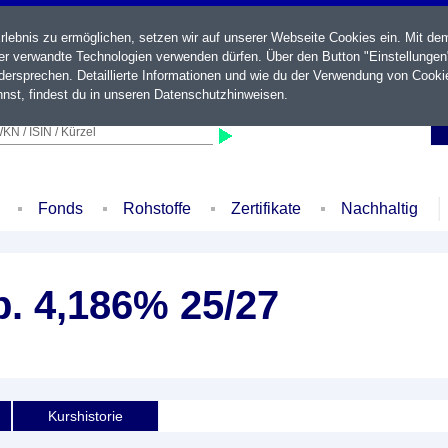
ebnis zu ermöglichen, setzen wir auf unserer Webseite Cookies ein. Mit de
der verwandte Technologien verwenden dürfen. Über den Button "Einstellungen
ersprechen. Detaillierte Informationen und wie du der Verwendung von Cooki
nst, findest du in unseren
Datenschutzhinweisen
.
KN / ISIN / Kürzel
Fonds
Rohstoffe
Zertifikate
Nachhaltig
. 4,186% 25/27
Kurshistorie