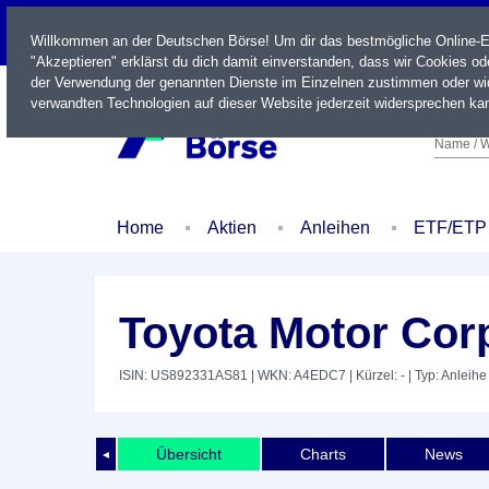
LIVE
Willkommen an der Deutschen Börse! Um dir das bestmögliche Online-Erl
"Akzeptieren" erklärst du dich damit einverstanden, dass wir Cookies o
der Verwendung der genannten Dienste im Einzelnen zustimmen oder wid
verwandten Technologien auf dieser Website jederzeit widersprechen kan
Name / W
Home
Aktien
Anleihen
ETF/ETP
Toyota Motor Corp
ISIN: US892331AS81
| WKN: A4EDC7
| Kürzel: -
| Typ: Anleihe
Übersicht
Charts
News
◄