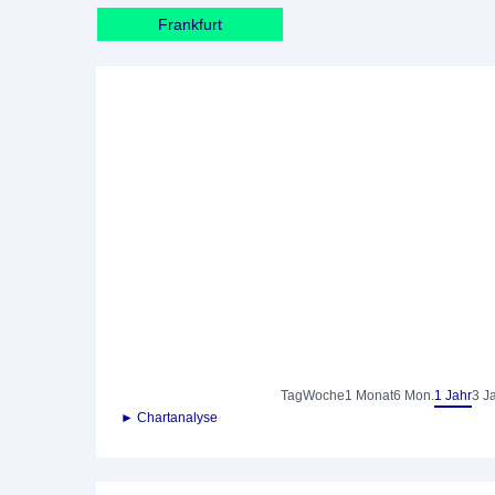
Frankfurt
Tag
Woche
1 Monat
6 Mon.
1 Jahr
3 J
► Chartanalyse