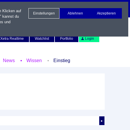
m Klicken auf
Einstellungen
Ablehnen
Akzeptieren
" kannst du
es und
Newsletter
Kontakt
English
Xetra Realtime
Watchlist
Portfolio
Login
News
Wissen
Einstieg
►