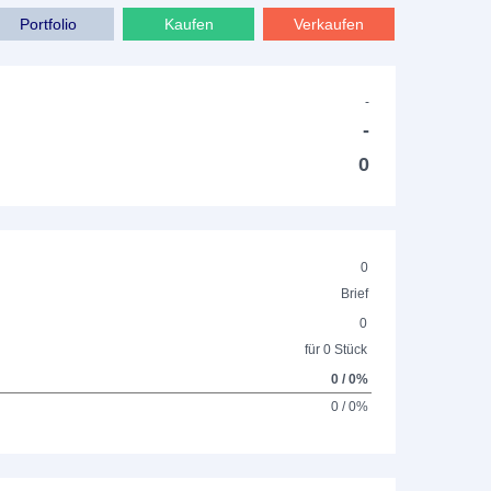
Portfolio
Kaufen
Verkaufen
-
-
0
0
Brief
0
für 0 Stück
0 / 0%
0 / 0%