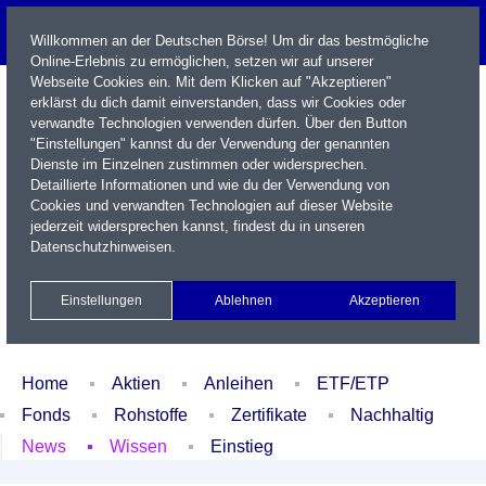
Willkommen an der Deutschen Börse! Um dir das bestmögliche
Online-Erlebnis zu ermöglichen, setzen wir auf unserer
Webseite Cookies ein. Mit dem Klicken auf "Akzeptieren"
erklärst du dich damit einverstanden, dass wir Cookies oder
verwandte Technologien verwenden dürfen. Über den Button
"Einstellungen" kannst du der Verwendung der genannten
Dienste im Einzelnen zustimmen oder widersprechen.
Detaillierte Informationen und wie du der Verwendung von
Cookies und verwandten Technologien auf dieser Website
Name / WKN / ISIN / Kürzel
jederzeit widersprechen kannst, findest du in unseren
Datenschutzhinweisen
.
Newsletter
Kontakt
English
Einstellungen
Ablehnen
Akzeptieren
Xetra Realtime
Watchlist
Portfolio
Login
Home
Aktien
Anleihen
ETF/ETP
Fonds
Rohstoffe
Zertifikate
Nachhaltig
News
Wissen
Einstieg