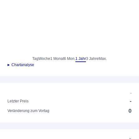
Tag
Woche
1 Monat
6 Mon.
1 Jahr
3 Jahre
Max.
► Chartanalyse
-
-
Letzter Preis
0
Veränderung zum Vortag