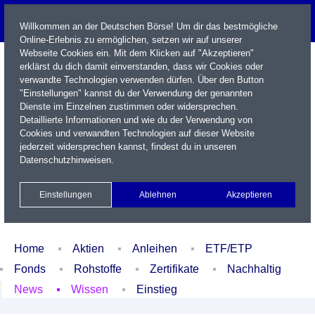
Willkommen an der Deutschen Börse! Um dir das bestmögliche
Online-Erlebnis zu ermöglichen, setzen wir auf unserer
Webseite Cookies ein. Mit dem Klicken auf "Akzeptieren"
erklärst du dich damit einverstanden, dass wir Cookies oder
verwandte Technologien verwenden dürfen. Über den Button
"Einstellungen" kannst du der Verwendung der genannten
Dienste im Einzelnen zustimmen oder widersprechen.
Detaillierte Informationen und wie du der Verwendung von
Cookies und verwandten Technologien auf dieser Website
Name / WKN / ISIN / Kürzel
jederzeit widersprechen kannst, findest du in unseren
Datenschutzhinweisen
.
Newsletter
Kontakt
English
Einstellungen
Ablehnen
Akzeptieren
Xetra Realtime
Watchlist
Portfolio
Login
Home
Aktien
Anleihen
ETF/ETP
Fonds
Rohstoffe
Zertifikate
Nachhaltig
News
Wissen
Einstieg