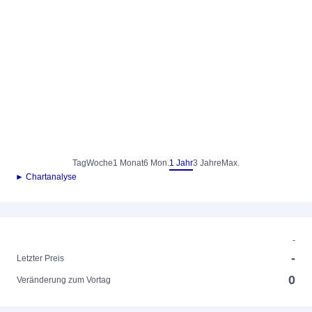
Tag
Woche
1 Monat
6 Mon.
1 Jahr
3 Jahre
Max.
► Chartanalyse
-
-
Letzter Preis
0
Veränderung zum Vortag