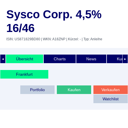
Sysco Corp. 4,5%
16/46
ISIN: US871829BD80
| WKN: A18ZNP
| Kürzel: -
| Typ: Anleihe
Übersicht
Charts
News
Kurshi
◄
►
Frankfurt
Portfolio
Kaufen
Verkaufen
Watchlist