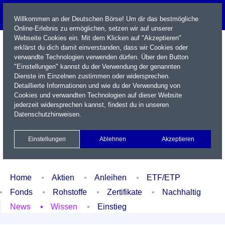
Willkommen an der Deutschen Börse! Um dir das bestmögliche
Online-Erlebnis zu ermöglichen, setzen wir auf unserer
Webseite Cookies ein. Mit dem Klicken auf "Akzeptieren"
erklärst du dich damit einverstanden, dass wir Cookies oder
verwandte Technologien verwenden dürfen. Über den Button
"Einstellungen" kannst du der Verwendung der genannten
Dienste im Einzelnen zustimmen oder widersprechen.
Detaillierte Informationen und wie du der Verwendung von
Cookies und verwandten Technologien auf dieser Website
Name / WKN / ISIN / Kürzel
jederzeit widersprechen kannst, findest du in unseren
Datenschutzhinweisen
.
Newsletter
Kontakt
English
Einstellungen
Ablehnen
Akzeptieren
Xetra Realtime
Watchlist
Portfolio
Login
Home
Aktien
Anleihen
ETF/ETP
Fonds
Rohstoffe
Zertifikate
Nachhaltig
News
Wissen
Einstieg