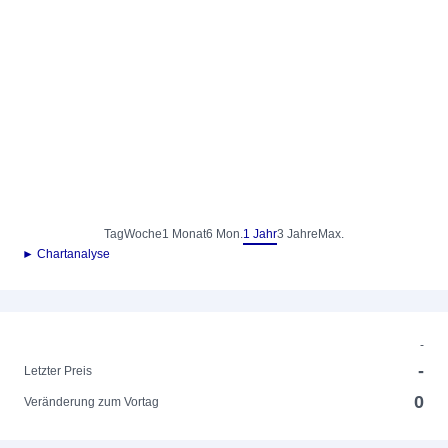
Tag
Woche
1 Monat
6 Mon.
1 Jahr
3 Jahre
Max.
► Chartanalyse
-
-
Letzter Preis
0
Veränderung zum Vortag