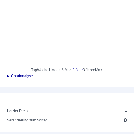
Tag
Woche
1 Monat
6 Mon.
1 Jahr
3 Jahre
Max.
► Chartanalyse
-
-
Letzter Preis
0
Veränderung zum Vortag