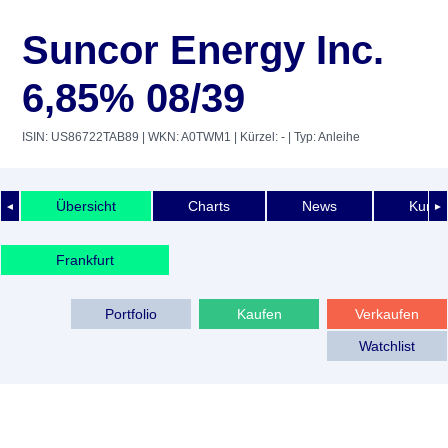
Suncor Energy Inc.
6,85% 08/39
ISIN: US86722TAB89
| WKN: A0TWM1
| Kürzel: -
| Typ: Anleihe
Übersicht
Charts
News
Kurshi
◄
►
Frankfurt
Portfolio
Kaufen
Verkaufen
Watchlist