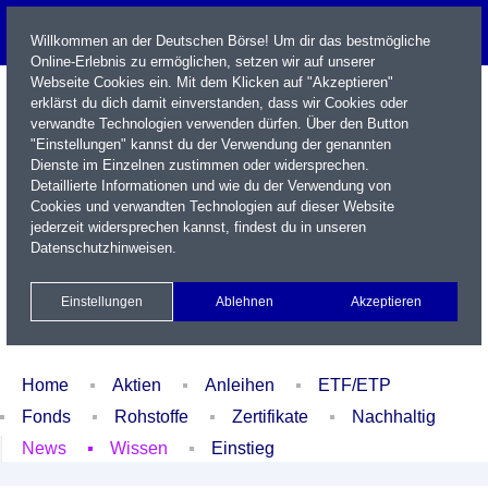
Willkommen an der Deutschen Börse! Um dir das bestmögliche
Online-Erlebnis zu ermöglichen, setzen wir auf unserer
Webseite Cookies ein. Mit dem Klicken auf "Akzeptieren"
erklärst du dich damit einverstanden, dass wir Cookies oder
verwandte Technologien verwenden dürfen. Über den Button
"Einstellungen" kannst du der Verwendung der genannten
Dienste im Einzelnen zustimmen oder widersprechen.
Detaillierte Informationen und wie du der Verwendung von
Cookies und verwandten Technologien auf dieser Website
Name / WKN / ISIN / Kürzel
jederzeit widersprechen kannst, findest du in unseren
Datenschutzhinweisen
.
Newsletter
Kontakt
English
Einstellungen
Ablehnen
Akzeptieren
Xetra Realtime
Watchlist
Portfolio
Login
Home
Aktien
Anleihen
ETF/ETP
Fonds
Rohstoffe
Zertifikate
Nachhaltig
News
Wissen
Einstieg