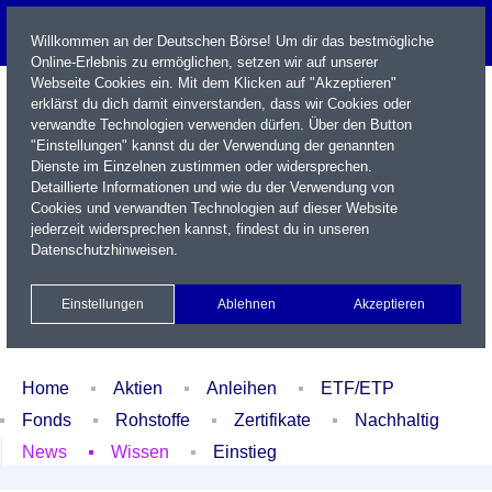
Willkommen an der Deutschen Börse! Um dir das bestmögliche
Online-Erlebnis zu ermöglichen, setzen wir auf unserer
Webseite Cookies ein. Mit dem Klicken auf "Akzeptieren"
erklärst du dich damit einverstanden, dass wir Cookies oder
verwandte Technologien verwenden dürfen. Über den Button
"Einstellungen" kannst du der Verwendung der genannten
Dienste im Einzelnen zustimmen oder widersprechen.
Detaillierte Informationen und wie du der Verwendung von
Cookies und verwandten Technologien auf dieser Website
Name / WKN / ISIN / Kürzel
jederzeit widersprechen kannst, findest du in unseren
Datenschutzhinweisen
.
Newsletter
Kontakt
English
Einstellungen
Ablehnen
Akzeptieren
Xetra Realtime
Watchlist
Portfolio
Login
Home
Aktien
Anleihen
ETF/ETP
Fonds
Rohstoffe
Zertifikate
Nachhaltig
News
Wissen
Einstieg