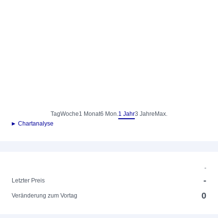
Tag
Woche
1 Monat
6 Mon.
1 Jahr
3 Jahre
Max.
► Chartanalyse
-
-
Letzter Preis
0
Veränderung zum Vortag