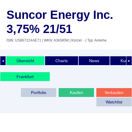
Suncor Energy Inc.
3,75% 21/51
ISIN: US867224AE71
| WKN: A3KM0W
| Kürzel: -
| Typ: Anleihe
Übersicht
Charts
News
Kurshi
◄
►
Frankfurt
Portfolio
Kaufen
Verkaufen
Watchlist